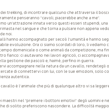
dei trekking, di incontrare qualcuno che attraversa il bosco
curamente penseranno “cavoli, piacerebbe anche a me”.
mo un’attrazione innata verso questi esseri stupendi, un
 rimasta nel sangue e che torna a pulsare non appena ved
de noi.
valli hanno accompagnato per secoli l’umanità e hanno seg
abile evoluzione. Ora ci siamo scordati di loro, li vediamo
tempo domenicale o come animali da competizione, ma fino
ro fianco: ci aiutavano nei lavori agricoli, ci accompagnav
la gestione dei pascoli e, haimè, perfino in guerra.
farvi accompagnare nella natura da un cavallo, rendetegli 
cercate di connettervi con lui, con le sue emozioni, solo c
rienza autentica.
 cavallo è l’animale che più di qualunque altro vi sa leggere
ei maestri nel “premere i bottoni emotivi” degli uomini e ne
che di solito preferiscono nascondere. La difficoltà maggio