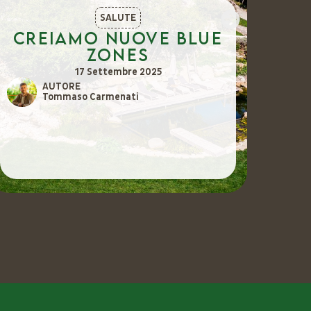
SALUTE
Creiamo nuove Blue
Vi
Zones
c
m
17 Settembre 2025
AUTORE
Tommaso Carmenati