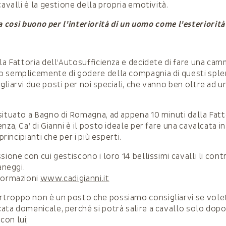
cavalli è la gestione della propria emotività.
a così buono per l’interiorità di un uomo come l’esteriorità
lla Fattoria dell’Autosufficienza e decidete di fare una cam
 semplicemente di godere della compagnia di questi splend
gliarvi due posti per noi speciali, che vanno ben oltre ad 
 situato a Bagno di Romagna, ad appena 10 minuti dalla Fatt
nza, Ca’ di Gianni è il posto ideale per fare una cavalcata i
 principianti che per i più esperti.
sione con cui gestiscono i loro 14 bellissimi cavalli li con
aneggi.
formazioni
www.cadigianni.it
urtroppo non è un posto che possiamo consigliarvi se vole
ata domenicale, perché si potrà salire a cavallo solo dopo 
on lui;