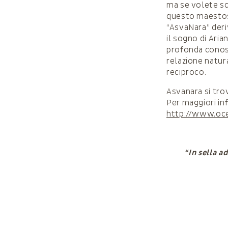
ma se volete sc
questo maestos
“AsvaNara” deri
il sogno di Aria
profonda conosc
relazione natur
reciproco.
Asvanara si trov
Per maggiori in
http://www.oce
“In sella a