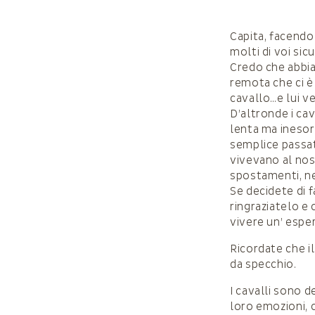
Capita, facendo 
molti di voi si
Credo che abbia
remota che ci è
cavallo…e lui ve
D’altronde i ca
lenta ma inesor
semplice passa
vivevano al nost
spostamenti, nel
Se decidete di 
ringraziatelo e 
vivere un’ espe
Ricordate che il
da specchio.
I cavalli sono d
loro emozioni, 