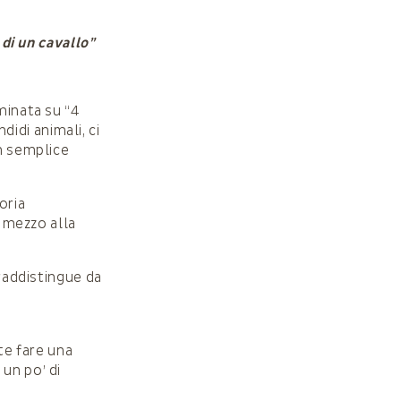
 di un cavallo”
minata su “4
idi animali, ci
un semplice
oria
n mezzo alla
traddistingue da
te fare una
un po’ di