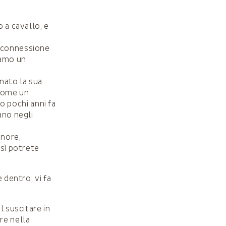
 a cavallo, e
a connessione
iamo un
nato la sua
 come un
 pochi anni fa
ano negli
onore,
osì potrete
 dentro, vi fa
l suscitare in
re nella