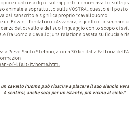
oprire qualcosa di più sul rapporto uomo-cavallo, sulla ps
o animale e soprattutto sulla VOSTRA…questo è il posto 
va dal sanscrito e significa proprio “cavallouomo”:
ne ed Edwin, i fondatori di Asvanara, è quello di insegnare 
enza del cavallo e del suo linguaggio con lo scopo di svi
ale fra Uomo e Cavallo; una relazione basata su fiducia e r
a a Pieve Santo Stefano, a circa 30 km dalla Fattoria dell’
formazioni
an-of-life.it/it/home.html
d un cavallo l’uomo può riuscire a placare il suo slancio verso
A sentirsi, anche solo per un istante, più vicino al cielo.”