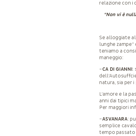
relazione con i 
“Non vi è null
Se alloggiate a
lunghe zampe” o
teniamo a consi
maneggio:
–
CA DI GIANNI
:
dell’Autosuffcie
natura, sia per i
L’amore e la pas
anni dai tipici m
Per maggiori in
–
ASVANARA
: p
semplice cavalc
tempo passato c