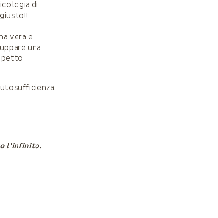
icologia di
giusto!!
una vera e
luppare una
ispetto
Autosufficienza.
 l’infinito.