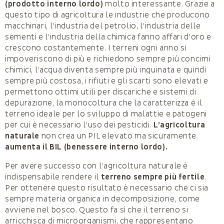
(prodotto interno lordo)
molto interessante. Grazie a
questo tipo di agricoltura le industrie che producono
macchinari, l’industria del petrolio, l’industria delle
sementi e l’industria della chimica fanno affari d’oro e
crescono costantemente. I terreni ogni anno si
impoveriscono di più e richiedono sempre più concimi
chimici, l’acqua diventa sempre più inquinata e quindi
sempre più costosa, i rifiuti e gli scarti sono elevati e
permettono ottimi utili per discariche e sistemi di
depurazione, la monocoltura che la caratterizza è il
terreno ideale per lo sviluppo di malattie e patogeni
per cui è necessario l’uso dei pesticidi.
L’agricoltura
naturale
non crea un PIL elevato ma sicuramente
aumenta il BIL (benessere interno lordo).
Per avere successo con l’agricoltura naturale è
indispensabile rendere il
terreno sempre più fertile
.
Per ottenere questo risultato è necessario che ci sia
sempre materia organica in decomposizione, come
avviene nel bosco. Questo fa sì che il terreno si
arricchisca di microorganismi, che rappresentano