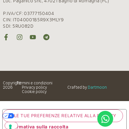
Loc. Paganico snc, 47021 Bagno di Romagna (FC)
P.IVA/CF: 03777150404
CIN: IT040001B5R9X3MLY9
SDI: 5RUO82D
Copyright
Termini e condizioni
2026
Privacy policy
Crafted by
Dartmoon
Cookie policy
LE TUE PREFERENZE RELATIVE ALLA PRIVACY
Informativa sulla raccolta