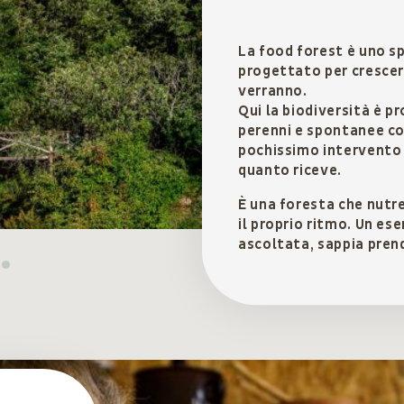
La food forest è uno sp
progettato per crescer
verranno.
Qui la biodiversità è pr
perenni e spontanee co
pochissimo intervento 
quanto riceve.
È una foresta che nutr
il proprio ritmo. Un es
ascoltata, sappia prende