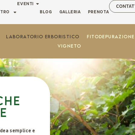
EVENTI
CONTAT
NTRO
BLOG
GALLERIA
PRENOTA
Laboratorio erboristico
Fitodepurazione
Vigneto
che
e
idea semplice e