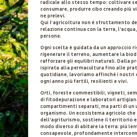
radicale allo stesso tempo: coltivare s
consumare, produrre cibo creando più vi
ne prelevi.
Qui l’agricoltura non è sfruttamento de
relazione continua con la terra, l’acqua,
persone.
Ogni scelta è guidata da un approccio r
rigenerare il terreno, aumentare la biod
rafforzare gli equilibri naturali. Dalla 
ispirata alla permacultura fino alle pra
quotidiane, lavoriamo affinché i nostri
ogni anno più fertili, resilienti e vivi.
Orti, foreste commestibili, vigneti, sem
di fitodepurazione e laboratori artigian
compartimenti separati, ma parti di un 
organismo. Un ecosistema agricolo che 
dell’agriturismo, sostiene il territorio 
modo diverso di abitare la terra: più len
consapevole, profondamente intercon