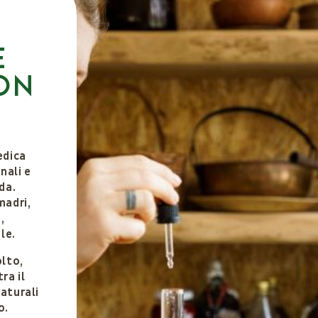
e
on
edica
nali e
da.
madri,
,
le.
olto,
ra il
naturali
o.