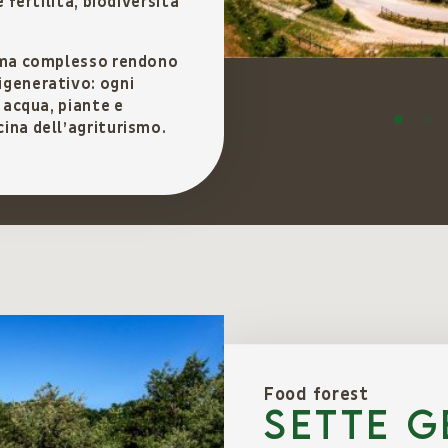
 fertilità, biodiversità
tema complesso rendono
igenerativo: ogni
, acqua, piante e
ina dell’agriturismo.
Food forest
Sette g