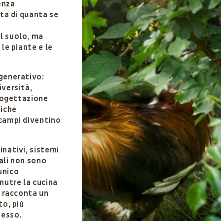
enza
ta di quanta se
l suolo, ma
 le piante e le
igenerativo:
iversità,
progettazione
tiche
 campi diventino
inativi, sistemi
ali non sono
unico
nutre la cucina
e racconta un
to, più
nesso.