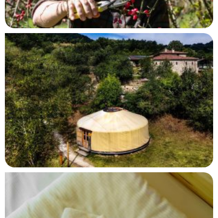
Iscriviti alla newsletter
resta in ascolto di
ciò che nasce ad
Autosufficienza
Ho preso visione della
privacy policy
e