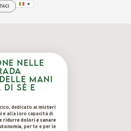
TACI
one nelle
trada
 delle mani
 di sé e
orico, dedicato ai
misteri
i
e alla loro capacità di
me
ridurre dolori e sanare
autonomia
, per te e per le