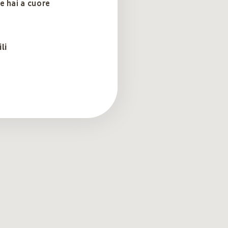
e hai a cuore
li