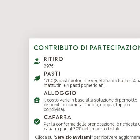
Contributo di partecipazio
Ritiro
397€
Pasti
176€ (8 pasti biologici e vegetariani a buffet: 4 p
mattutini + 4 pasti pomeridiani)
Alloggio
Il costo varia in base alla soluzione di pernotto
disponibile (camera singola, doppia, tripla o
condivisa).
CAPARRA
Per la conferma della prenotazione, è richiesta 
caparra pari al 30% dell'importo totale.
Clicca su “
Servizio avvisami
” per ricevere aggiornam