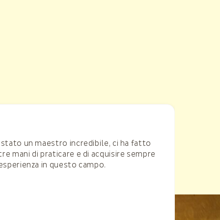
stato un maestro incredibile, ci ha fatto
Un cor
e mani di praticare e di acquisire sempre
tipo
 esperienza in questo campo.
Berli