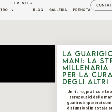
EVENTI
CONTAT
NTRO
BLOG
GALLERIA
PRENOTA
La Guarigi
Mani: la s
millenaria
per la cura
degli altri
Ritiri
Un ritiro, pratico e te
terapeutici
delle man
guarire: imparerai co
disfunzioni
in
totale 