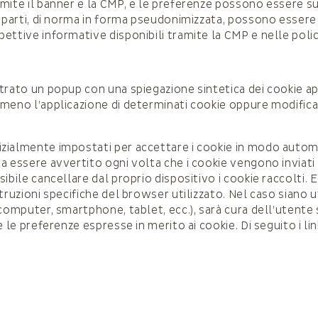
amite il banner e la CMP, e le preferenze possono essere 
 parti, di norma in forma pseudonimizzata, possono essere ut
ttive informative disponibili tramite la CMP e nelle policy
trato un popup con una spiegazione sintetica dei cookie app
eno l’applicazione di determinati cookie oppure modificarli
izialmente impostati per accettare i cookie in modo autom
 essere avvertito ogni volta che i cookie vengono inviati al
ibile cancellare dal proprio dispositivo i cookie raccolti. E
ruzioni specifiche del browser utilizzato. Nel caso siano uti
 computer, smartphone, tablet, ecc.), sarà cura dell’utent
e le preferenze espresse in merito ai cookie. Di seguito i li