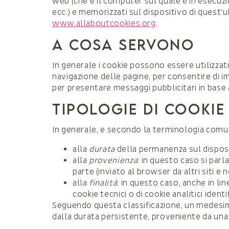
web (che è il computer sul quale è in esecuzi
ecc.) e memorizzati sul dispositivo di quest’u
www.allaboutcookies.org
.
A COSA SERVONO
In generale i cookie possono essere utilizzati 
navigazione delle pagine, per consentire di i
per presentare messaggi pubblicitari in base ag
TIPOLOGIE DI COOKIE 
In generale, e secondo la terminologia comune
alla
durata
della permanenza sul disposit
alla
provenienza
: in questo caso si parl
parte (inviato al browser da altri siti e n
alla
finalità
: in questo caso, anche in lin
cookie tecnici o di cookie analitici identif
Seguendo questa classificazione, un medesim
dalla durata persistente, proveniente da una t