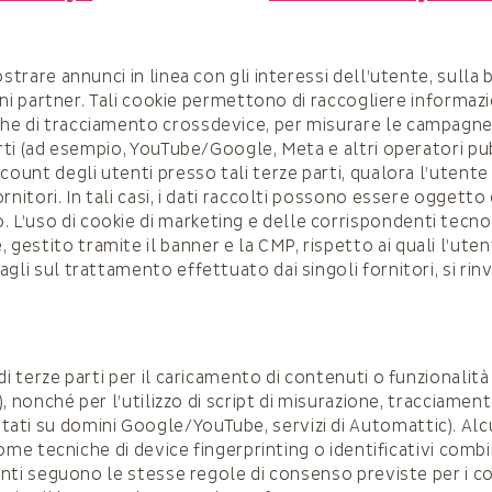
ostrare annunci in linea con gli interessi dell’utente, sull
ioni partner. Tali cookie permettono di raccogliere informazi
he di tracciamento crossdevice, per misurare le campagne e
arti (ad esempio, YouTube/Google, Meta e altri operatori pub
count degli utenti presso tali terze parti, qualora l’utente
rnitori. In tali casi, i dati raccolti possono essere oggett
L’uso di cookie di marketing e delle corrispondenti tecn
gestito tramite il banner e la CMP, rispetto ai quali l’ut
gli sul trattamento effettuato dai singoli fornitori, si rin
di terze parti per il caricamento di contenuti o funzionalità
i), nonché per l’utilizzo di script di misurazione, tracciame
tati su domini Google/YouTube, servizi di Automattic). Al
(come tecniche di device fingerprinting o identificativi comb
menti seguono le stesse regole di consenso previste per i c