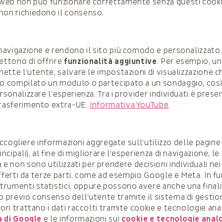
to web non può funzionare correttamente senza questi cook
 non richiedono il consenso.
di navigazione e rendono il sito più comodo e personalizza
mettono di offrire
funzionalità aggiuntive
. Per esempio, un
nnette l’utente, salvare le impostazioni di visualizzazione 
ato compilato un modulo o partecipato a un sondaggio, cos
ersonalizzare l’esperienza. Tra i provider individuati è pre
 trasferimento extra-UE.
Informativa YouTube
.
r raccogliere informazioni aggregate sull’utilizzo delle pagi
ncipali), al fine di migliorare l’esperienza di navigazione, le
non sono utilizzati per prendere decisioni individuali nei c
i offerti da terze parti, come ad esempio Google e Meta. In f
rumenti statistici, oppure possono avere anche una finalità
olo previo consenso dell’utente tramite il sistema di gesti
ori trattano i dati raccolti tramite cookie e tecnologie anal
a di Google
e le informazioni sui
cookie e tecnologie anal