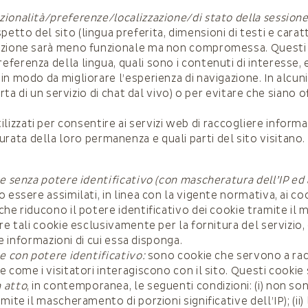
ionalità/preferenze/localizzazione/di stato della sessione
to del sito (lingua preferita, dimensioni di testi e caratter
gazione sarà meno funzionale ma non compromessa. Questi c
erenza della lingua, quali sono i contenuti di interesse, ec
in modo da migliorare l’esperienza di navigazione. In alcuni
rta di un servizio di chat dal vivo) o per evitare che siano of
tilizzati per consentire ai servizi web di raccogliere inform
 durata della loro permanenza e quali parti del sito visitano
te senza potere identificativo (con mascheratura dell’IP ed 
essere assimilati, in linea con la vigente normativa, ai coo
che riducono il potere identificativo dei cookie tramite il 
are tali cookie esclusivamente per la fornitura del servizi
tre informazioni di cui essa disponga.
te con potere identificativo:
sono cookie che servono a rac
e come i visitatori interagiscono con il sito. Questi cookie
 atto
, in contemporanea, le seguenti condizioni: (i) non son
ite il mascheramento di porzioni significative dell’IP); (ii) 