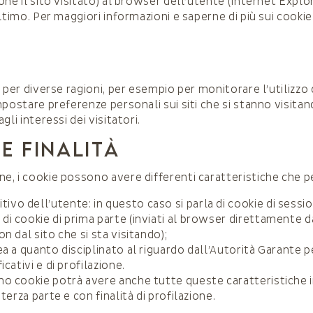
one il sito visitato) al browser dell’utente (Internet Expl
ltimo. Per maggiori informazioni e saperne di più sui cookie 
per diverse ragioni, per esempio per monitorare l’utilizzo de
mpostare preferenze personali sui siti che si stanno visitan
li interessi dei visitatori.
E FINALITÀ
, i cookie possono avere differenti caratteristiche che per
ivo dell’utente: in questo caso si parla di cookie di sessi
a di cookie di prima parte (inviati al browser direttamente da
on dal sito che si sta visitando);
ea a quanto disciplinato al riguardo dall’Autorità Garante pe
icativi e di profilazione.
o cookie potrà avere anche tutte queste caratteristiche i
erza parte e con finalità di profilazione.