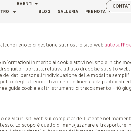
EVENTI
CONTAT
NTRO
BLOG
GALLERIA
PRENOTA
ra alcune regole di gestione sul nostro sito web
autosufficie
e informazioni in merito ai cookie attivi nel sito e in che m
di seguito riportata, relativa all’uso di cookie sul sito web,
ei dati personali “Individuazione delle modalità semplific
petto degli ulteriori chiarimenti e linee guida pubblicati 
ee guida cookie e altri strumenti di tracciamento – 10 giug
lato da alcuni siti web sul computer dell’utente nel momen
o stesso. Lo scopo è quello di immagazzinare e trasportare i