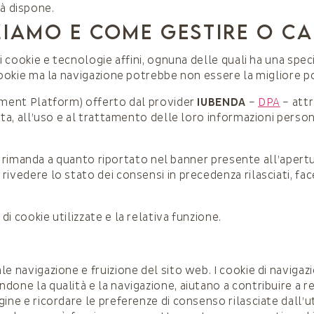
ià dispone.
ZIAMO E COME GESTIRE O CA
di cookie e tecnologie affini, ognuna delle quali ha una spec
 cookie ma la navigazione potrebbe non essere la migliore p
gement Platform) offerto dal provider
IUBENDA
–
DPA
– attr
lta, all’uso e al trattamento delle loro informazioni person
 si rimanda a quanto riportato nel banner presente all’apertu
rivedere lo stato dei consensi in precedenza rilasciati, fac
i cookie utilizzate e la relativa funzione.
le navigazione e fruizione del sito web. I cookie di naviga
done la qualità e la navigazione, aiutano a contribuire a re
ine e ricordare le preferenze di consenso rilasciate dall’u