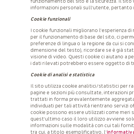
funzionamento del sito e la sicurezza. Il si
informazioni personali sull’utente, pertanto
Cookie funzionali
I cookie funzionali migliorano l’esperienza 
per il funzionamento di base del sito, ci per
preferenze di lingua o la regione da cui si co
dimensione del testo), ricordare se è già st
visione di video. Questi cookie ci aiutano a p
i dati rilevati potrebbero essere oggetto di
Cookie di analisi e statistica
Il sito utilizza cookie analitici/statistici pe
pagine e sezioni più consultate, interazioni pri
trattati in forma prevalentemente aggregata e 
individuati per tali attività rientrano serviz
cookie possono essere utilizzati come meri st
quest’ultimo caso il loro utilizzo avviene s
informazioni sulle modalità con cui tali fornit
tra cui, a titolo esemplificativo, l’
informativ