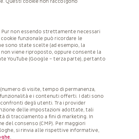
ie. Questi cookie non raccolgono
to. Pur non essendo strettamente necessari
 cookie funzionale può ricordare le
che sono state scelte (ad esempio, la
ì non viene riproposto, oppure consente la
sente YouTube (Google – terza parte), pertanto
ne (numero di visite, tempo di permanenza,
 funzionalità e i contenuti offerti. I dati sono
onfronti degli utenti. Tra i provider
unzione delle impostazioni adottate, tali
 di tracciamento a fini di marketing. In
one del consenso (CMP). Per maggiori
oghe, si rinvia alle rispettive informative,
oghe
.