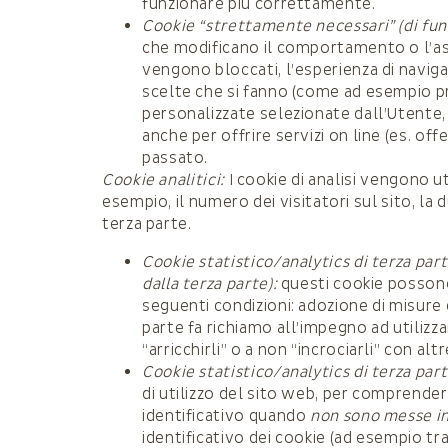
funzionare più correttamente.
Cookie “strettamente necessari” (di funz
che modificano il comportamento o l’aspet
vengono bloccati, l’esperienza di navi
scelte che si fanno (come ad esempio pref
personalizzate selezionate dall’Utente, 
anche per offrire servizi on line (es. offe
passato.
Cookie analitici:
I cookie di analisi vengono u
esempio, il numero dei visitatori sul sito, la
terza parte.
Cookie statistico/analytics di terza par
dalla terza parte):
questi cookie possono 
seguenti condizioni: adozione di misure 
parte fa richiamo all’impegno ad utilizz
“arricchirli” o a non “incrociarli” con al
Cookie statistico/analytics di terza par
di utilizzo del sito web, per comprender
identificativo quando
non sono messe in
identificativo dei cookie (ad esempio tram