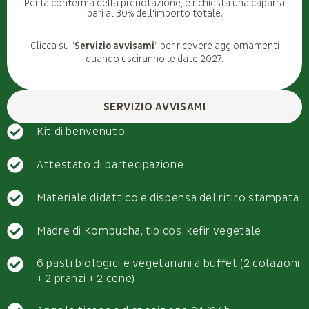
Per la conferma della prenotazione, è richiesta una caparra
pari al 30% dell'importo totale.
Clicca su “
Servizio avvisami
” per ricevere aggiornamenti
quando usciranno le date 2027.
SERVIZIO AVVISAMI
Kit di benvenuto
Attestato di partecipazione
Materiale didattico e dispensa del ritiro stampata
Madre di Kombucha, tibicos, kefir vegetale
6 pasti biologici e vegetariani a buffet (2 colazioni
+ 2 pranzi + 2 cene)