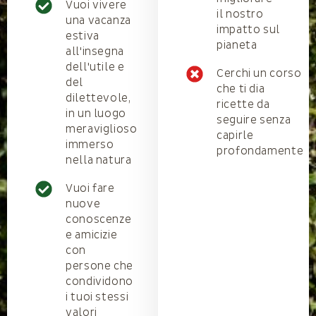
Vuoi vivere
il nostro
una vacanza
impatto sul
estiva
pianeta
all'insegna
dell'utile e
Cerchi un corso
del
che ti dia
dilettevole,
ricette da
in un luogo
seguire senza
meraviglioso
capirle
immerso
profondamente
nella natura
Vuoi fare
nuove
conoscenze
e amicizie
con
persone che
condividono
i tuoi stessi
valori