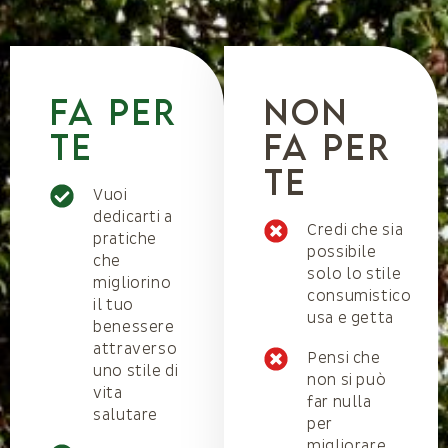
fa per
NOn
te
fa per
te
Vuoi
dedicarti a
Credi che sia
pratiche
possibile
che
solo lo stile
migliorino
consumistico
il tuo
usa e getta
benessere
attraverso
Pensi che
uno stile di
non si può
vita
far nulla
salutare
per
migliorare