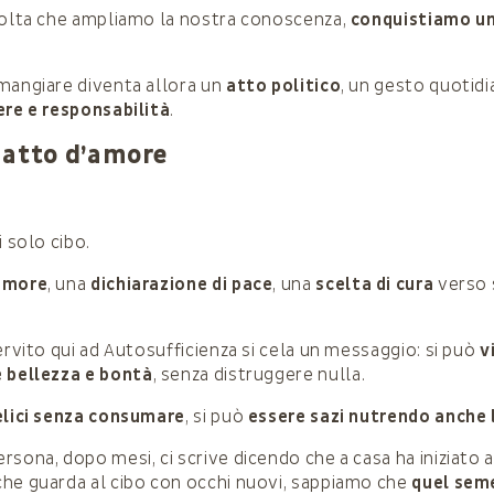
volta che ampliamo la nostra conoscenza,
conquistiamo u
mangiare diventa allora un
atto politico
, un gesto quotidi
re e responsabilità
.
 atto d’amore
i solo cibo.
amore
, una
dichiarazione di pace
, una
scelta di cura
verso 
ervito qui ad Autosufficienza si cela un messaggio: si può
v
e bellezza e bontà
, senza distruggere nulla.
elici senza consumare
, si può
essere sazi nutrendo anche 
sona, dopo mesi, ci scrive dicendo che a casa ha iniziato a
he guarda al cibo con occhi nuovi, sappiamo che
quel sem