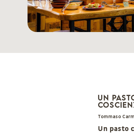
Un past
coscien
Tommaso Carmen
Un pasto c