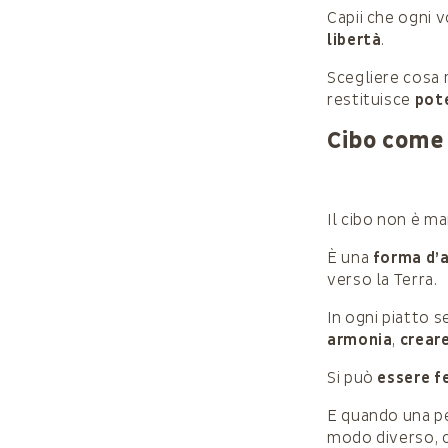
Capii che ogni 
libertà
.
Scegliere cosa 
restituisce
pote
Cibo come
Il cibo non è ma
È una
forma d’
verso la Terra.
In ogni piatto s
armonia
,
crear
Si può
essere f
E quando una per
modo diverso, c