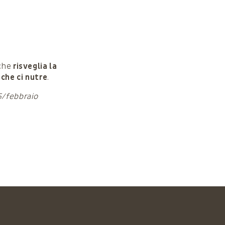
 che
risveglia la
 che ci nutre
.
/febbraio