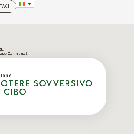
TACI
RE
so Carmenati
zione
 potere sovversivo
 cibo