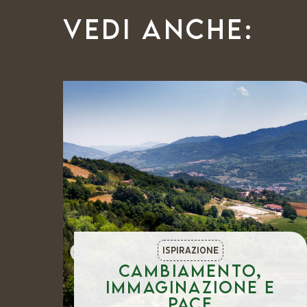
Vedi anche:
ISPIRAZIONE
o
Cambiamento,
immaginazione e
ici
pace