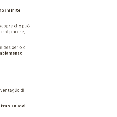
no infinite
 scopre che può
re al piacere,
l desiderio di
ambiamento
ventaglio di
stra su nuovi