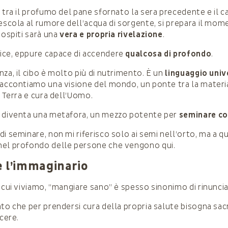
 tra il profumo del pane sfornato la sera precedente e il c
mescola al rumore dell’acqua di sorgente, si prepara il mo
 ospiti sarà una
vera e propria rivelazione
.
ice, eppure capace di accendere
qualcosa di profondo
.
za, il cibo è molto più di nutrimento. È un
linguaggio univ
raccontiamo una visione del mondo, un ponte tra la materia 
a Terra e cura dell’Uomo.
e diventa una metafora, un mezzo potente per
seminare c
i seminare, non mi riferisco solo ai semi nell’orto, ma a qu
nel profondo delle persone che vengono qui.
e l’immaginario
 cui viviamo, “mangiare sano” è spesso sinonimo di rinuncia
to che per prendersi cura della propria salute bisogna sacri
acere.