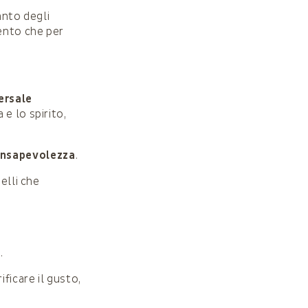
anto degli
mento che per
ersale
e lo spirito,
onsapevolezza
.
elli che
.
ficare il gusto,