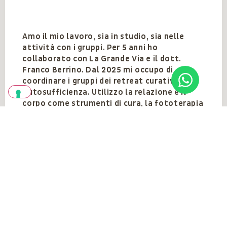
Amo il mio lavoro, sia in studio, sia nelle
attività con i gruppi. Per 5 anni ho
collaborato con La Grande Via e il dott.
Franco Berrino. Dal 2025 mi occupo di
coordinare i gruppi dei retreat curativi in
Autosufficienza. Utilizzo la relazione e il
corpo come strumenti di cura, la fototerapia
(www.fototerapiapsicocorporea.com), il
metodo Emdr e pratiche di Mindful Eating.
Vedi anche
VEDI TUTTI