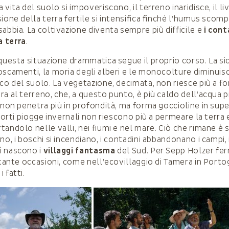
 vita del suolo si impoveriscono, il terreno inaridisce, il liv
ione della terra fertile si intensifica finché l’humus scom
abbia. La coltivazione diventa sempre più difficile e
i cont
 terra
.
uesta situazione drammatica segue il proprio corso. La sic
oscamenti, la moria degli alberi e le monocolture diminuis
co del suolo. La vegetazione, decimata, non riesce più a fo
ra al terreno, che, a questo punto, è più caldo dell’acqua p
 non penetra più in profondità, ma forma goccioline in super
 forti piogge invernali non riescono più a permeare la terra
andolo nelle valli, nei fiumi e nel mare. Ciò che rimane è s
no, i boschi si incendiano, i contadini abbandonano i campi, 
ì nascono i
villaggi fantasma
del Sud. Per Sepp Holzer fer
 tante occasioni, come nell’ecovillaggio di Tamera in Portog
 fatti.