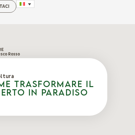
TACI
RE
esco Rosso
oltura
me trasformare il
serto in paradiso