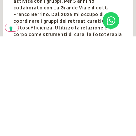
attività con i gruppi. Per 5 anni ho
collaborato con La Grande Via e il dott.
Franco Berrino. Dal 2025 mi occupo di
coordinare i gruppi dei retreat curativi in
Autosufficienza. Utilizzo la relazione e il
corpo come strumenti di cura, la fototerapia
(www.fototerapiapsicocorporea.com), il
metodo Emdr e pratiche di Mindful Eating.
Vedi anche
VEDI TUTTI
Gli eventi del
docente