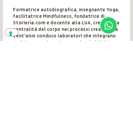
Formatrice autobiografica, insegnante Yoga,
facilitatrice Mindfulness, fondatrice di
Storieria.com e docente alla LUA, credo nella
centralità del corpo nei processi creativi. Da
vent'anni conduco laboratori che integrano
scrittura, movimento e respiro. Nel 2024
sono approdata con gioia alla Fattoria
dell'Autosufficienza. Autrice di "La sirena di
Posillipo" (Rizzoli) e "Arcano" (Albatros).
Vedi anche
VEDI TUTTI
Gli eventi del
docente