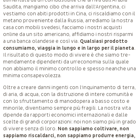
Saudita, mangiamo cibo che arriva dall’Argentina, ci
vestiamo con abiti prodotti in Cina, ci riscaldiamo con il
metano proveniente dalla Russia, arrediamo la no­stra
casa con mobili svedesi, facciamo i nostri acquisti
online da un sito americano, affidiamo i nostri rispar­mi
a una banca olandese e così via.
Qualsiasi prodotto
consumiamo, viaggia in lungo e in largo per il pianeta
.
Il risultato di questo modo di vivere è che siamo tre­
mendamente dipendenti da un’economia sulla quale
non abbiamo il minimo controllo e spesso neanche una
minima consapevolezza.
Oltre a creare danni ingenti con l’inquinamento di ter­ra,
di aria, di acqua, con la distruzione di intere comuni­tà e
con lo sfruttamento di manodopera a basso costo e
minorile, diventiamo sempre più fragili. La nostra vita
dipende da rapporti economici interna­zionali e dalle
scelte di grandi corporazioni: noi non siamo più in grado
di vivere senza di loro.
Non sappiamo coltivare, non
sappiamo riscaldarci, non sappiamo produrre energia,