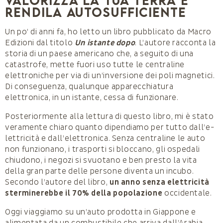
Valorizza la tua terra e
rendila autosufficiente
Un po’ di anni fa, ho letto un libro pubblicato da Macro
Edizioni dal titolo
Un istante dopo
. L’autore racconta la
storia di un paese ame­ricano che, a seguito di una
catastrofe, met­te fuori uso tutte le centraline
elettroniche per via di un’inversione dei poli magnetici.
Di conse­guenza, qualunque apparecchiatura
elettronica, in un istante, cessa di funzionare.
Posteriormente alla lettura di questo libro, mi è stato
veramente chiaro quanto dipendiamo per tutto dall’e­
lettricità e dall’elettronica. Senza centraline le auto
non funzionano, i trasporti si bloccano, gli ospedali
chiudo­no, i negozi si svuotano e ben presto la vita
della gran parte delle persone diventa un incubo.
Secondo l’au­tore del libro,
un anno senza elettricità
sterminerebbe il 70% della popolazione
occidentale.
Oggi viaggiamo su un’auto prodotta in Giappone e
alimentata da un combustibile che arriva dall’Arabia