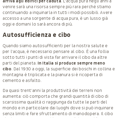
arriva agli edifici per caduta
. L’acqua pura negli anni a
venire sarà una risorsa sempre più rara perché stiamo
continuando a inquinarla in tutti i modi possibili. Avere
accesso a una sorgente di acqua pura, è un lusso già
oggi e domani lo sarà ancora di più.
Autosufficienza e cibo
Quando siamo autosufficienti per la nostra salute e
per l’acqua, è necessario pensare al cibo. È una follia
sotto tutti i punti di vista far arrivare il cibo da altre
parti del pianeta.
In Italia si produce sempre meno
cibo
. Dal 1930 a oggi, la superficie dei boschi in collina e
montagna è triplicata e la pianura si è ricoperta di
cemento e asfalto.
Da quasi trent’anni la produttività dei terreni non
aumenta: ciò comporta che grandi quantità di cibo di
scarsissima qualità ci raggiunga da tutte le parti del
mondo e in particolare dai luoghi dove si può inqui­nare
senza limiti e fare sfruttamento di manodopera. Il cibo