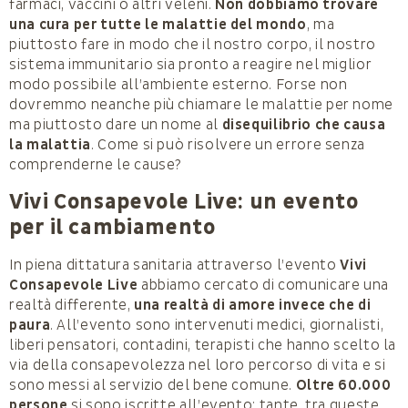
farmaci, vaccini o altri veleni.
Non dobbiamo trovare
una cura per tutte le malattie del mondo
, ma
piuttosto fare in modo che il nostro corpo, il nostro
sistema immunitario sia pronto a reagire nel miglior
modo possibile all’ambiente esterno. Forse non
dovremmo neanche più chiamare le malattie per nome
ma piuttosto dare un nome al
disequilibrio che causa
la malattia
. Come si può risolvere un errore senza
comprenderne le cause?
Vivi Consapevole Live: un evento
per il cambiamento
In piena dittatura sanitaria attraverso l’evento
Vivi
Consapevole Live
abbiamo cercato di comunicare una
realtà differente,
una realtà di amore invece che di
paura
. All’evento sono intervenuti medici, giornalisti,
liberi pensatori, contadini, terapisti che hanno scelto la
via della consapevolezza nel loro percorso di vita e si
sono messi al servizio del bene comune.
Oltre 60.000
persone
si sono iscritte all’evento: tante, tra queste,