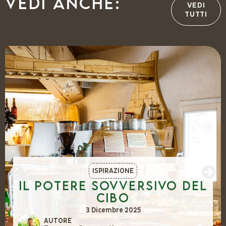
Vedi anche:
VEDI
TUTTI
ISPIRAZIONE
Il potere sovversivo del
cibo
3 Dicembre 2025
AUTORE