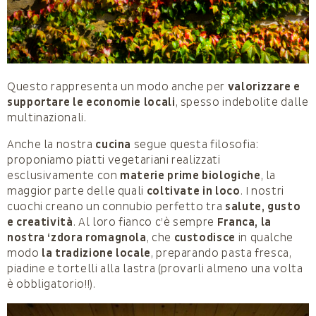
Questo rappresenta un modo anche per
valorizzare e
supportare le economie locali
, spesso indebolite dalle
multinazionali.
Anche la nostra
cucina
segue questa filosofia:
proponiamo piatti vegetariani realizzati
esclusivamente con
materie prime biologiche
, la
maggior parte delle quali
coltivate in loco
. I nostri
cuochi creano un connubio perfetto tra
salute, gusto
e creatività
. Al loro fianco c’è sempre
Franca, la
nostra ‘zdora romagnola
, che
custodisce
in qualche
modo
la tradizione locale
, preparando pasta fresca,
piadine e tortelli alla lastra (provarli almeno una volta
è obbligatorio!!).