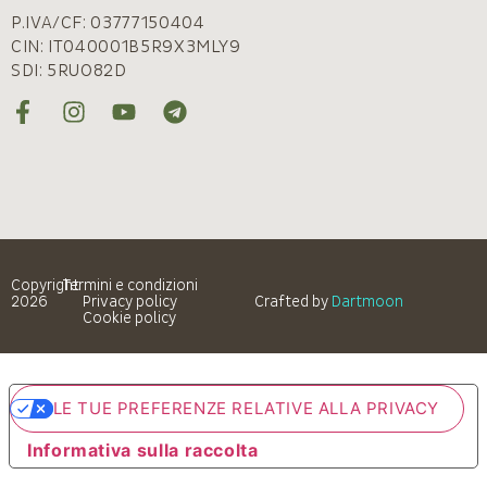
P.IVA/CF: 03777150404
CIN: IT040001B5R9X3MLY9
SDI: 5RUO82D
Copyright
Termini e condizioni
2026
Privacy policy
Crafted by
Dartmoon
Cookie policy
LE TUE PREFERENZE RELATIVE ALLA PRIVACY
Informativa sulla raccolta