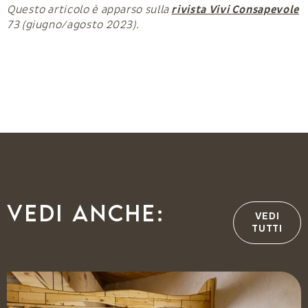
Questo articolo è apparso sulla
rivista Vivi Consapevole
73 (giugno/agosto 2023).
Vedi anche:
VEDI
TUTTI