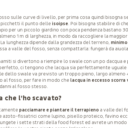
osso sulle curve di livello, per prima cosa quindi bisogna s
 picchetti il punto delle
isoipse
. Poi bisogna stabilire di ch
pio per un piccolo giardino con poca pendenza bastano 30
almeno 1 m di larghezza, in modo da raccogliere la maggior 
. La lunghezza dipende dalla grandezza del terreno,
minimo
sa a valle del fosso, senza compattarla: fungerà da aiuola
namiti si divertono a riempire lo swale con un po dacqua e p
erfetto, ci tengono che lacqua sia perfettamente uguale
ale dello swale va previsto un troppo pieno, largo almeno
to al fosso, per fare in modo che
lacqua in eccesso scorra 
danni al fosso stesso.
a che l’ho scavato?
utamente
pacciamare e piantare il terrapieno
a valle del f
azoto-fissatrici come lupino, pisello proteico, favino ecc.
iungete i sette strati della food forest ed avrete un mod