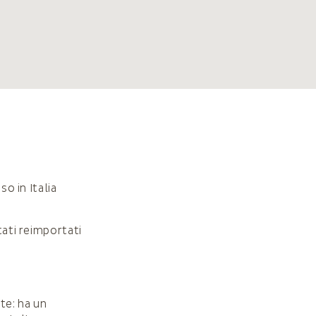
so in Italia
tati reimportati
nte: ha un