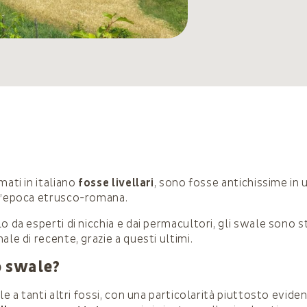
mati in italiano
fosse livellari
, sono fosse antichissime in u
l’epoca etrusco-romana.
o da esperti di nicchia e dai permacultori, gli swale sono s
ale di recente, grazie a questi ultimi.
o swale?
ile a tanti altri fossi, con una particolarità piuttosto evide