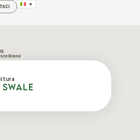
TACI
RE
esco Rosso
oltura
i Swale