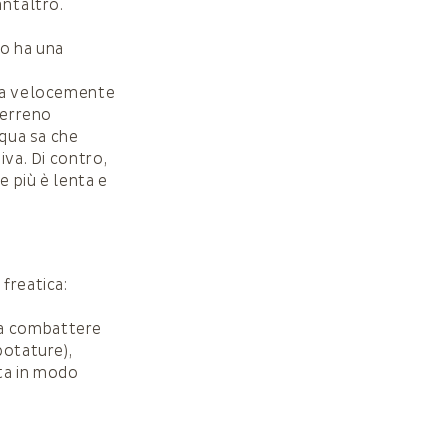
antaltro.
mo ha una
rla velocemente
terreno
cqua sa che
iva. Di contro,
e più è lenta e
 freatica:
 a combattere
potature),
ta in modo