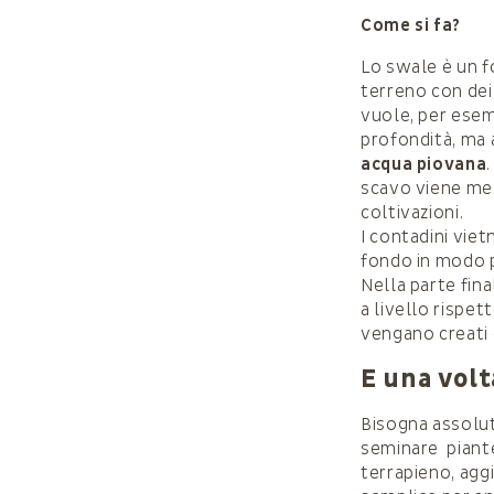
Come si fa?
Lo swale è un f
terreno con dei
vuole, per esem
profondità, ma 
acqua piovana
scavo viene mes
coltivazioni.
I contadini viet
fondo in modo p
Nella parte fin
a livello rispet
vengano creati 
E una volt
Bisogna assol
seminare piante 
terrapieno, agg