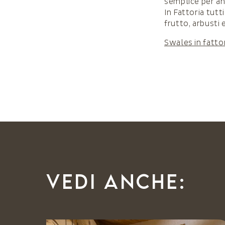
semplice per an
In Fattoria tutt
frutto, arbusti 
Swales in fatto
Vedi anche: