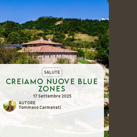
SALUTE
Creiamo nuove Blue
Vi
Zones
c
m
17 Settembre 2025
AUTORE
Tommaso Carmenati