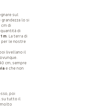
egnare sul
e grandezza lo si
 cm di
quantità di
 1 m
. La terra di
 per le nostre
oi livellano il
 ovunque.
 40 cm, sempre
via
e che non
osso, poi
 su tutto il
o molto