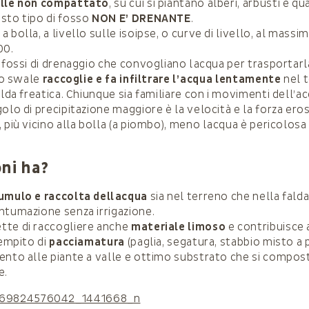
alle non compattato
, su cui si piantano alberi, arbusti e qu
sto tipo di fosso
NON E’ DRENANTE
.
 bolla, a livello sulle isoipse, o curve di livello, al massi
00.
i fossi di drenaggio che convogliano lacqua per trasporta
 lo swale
raccoglie e fa infiltrare l’acqua lentamente
nel 
alda freatica. Chiunque sia familiare con i movimenti dell’a
olo di precipitazione maggiore è la velocità e la forza eros
 più vicino alla bolla (a piombo), meno lacqua è pericolosa 
ni ha?
umulo e raccolta dellacqua
sia nel terreno che nella falda
ntumazione senza irrigazione.
tte di raccogliere anche
materiale limoso
e contribuisce
iempito di
pacciamatura
(paglia, segatura, stabbio misto a 
ento alle piante a valle e ottimo substrato che si compos
e.