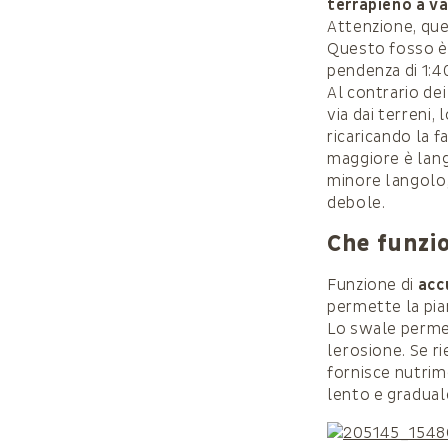
terrapieno a v
Attenzione, que
Questo fosso è a
pendenza di 1:4
Al contrario de
via dai terreni,
ricaricando la f
maggiore è lang
minore langolo,
debole.
Che funzio
Funzione di
acc
permette la pia
Lo swale perme
lerosione. Se r
fornisce nutrim
lento e gradual