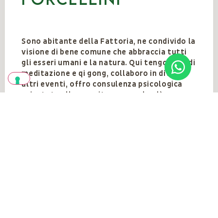
Sono abitante della Fattoria, ne condivido la
visione di bene comune che abbraccia tutti
gli esseri umani e la natura. Qui tengo ritiri di
meditazione e qi gong, collaboro in diversi
altri eventi, offro consulenza psicologica
orientata alla crescita personale, dò una
mano dove c’è bisogno.
Team
VEDI TUTTI
Vedi anche