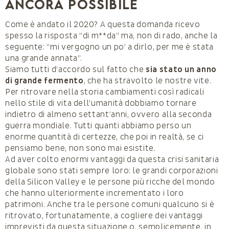
ancora possibile
Come è andato il 2020? A questa domanda ricevo
spesso la risposta “di m**da” ma, non di rado, anche la
seguente: “mi vergogno un po’ a dirlo, per me è stata
una grande annata”.
Siamo tutti d’accordo sul fatto che
sia stato un anno
di grande fermento
, che ha stravolto le nostre vite.
Per ritrovare nella storia cambiamenti così radicali
nello stile di vita dell’umanità dobbiamo tornare
indietro di almeno settant’anni, ovvero alla seconda
guerra mondiale. Tutti quanti abbiamo perso un
enorme quantità di certezze, che poi in realtà, se ci
pensiamo bene, non sono mai esistite.
Ad aver colto enormi vantaggi da questa crisi sanitaria
globale sono stati sempre loro: le grandi corporazioni
della Silicon Valley e le persone più ricche del mondo
che hanno ulteriormente incrementato i loro
patrimoni. Anche tra le persone comuni qualcuno si è
ritrovato, fortunatamente, a cogliere dei vantaggi
imprevisti da questa situazione o, semplicemente, in