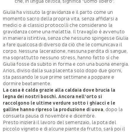
che, in lingua celtica, significa “uomo libero”.
Giulia ha vissuto la gravidanza e il parto come un
momento sacro della propria vita, senza affidarsi a
medici o ai classici protocolli che considerano la
gravidanza come una malattia. Il travaglio è avvenuto
in maniera istintiva, senza che nessuno spingesse Giulia
a fare qualcosa di diverso da ciò che le comunicava il
corpo. Nessuna lacerazione, nessuna perdita di sangue,
ma soprattutto nessuno stress, hanno fatto sì che
Giulia fosse da subito in forma e con una buona energia.
Arios, diviso dalla sua placenta solo dopo due giorni,
sta passando le sue prime settimane a poppare e
dormire beatamente.
La casa è calda grazie alla caldaia dove brucia la
legna dei nostri boschi. Ancora nell’orto si
raccolgono le ultime verdure sotto i ghiacci e le
galline hanno ripreso la produzione di uova
, dopo la
consueta pausa di novembre e dicembre.
Presto inizierà il lavoro del semenzaio, la pota del
piccolo vigneto e di alcune piante da frutto, sarà poi il