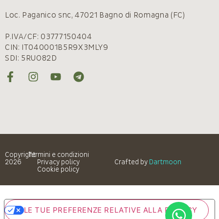
Loc. Paganico snc, 47021 Bagno di Romagna (FC)
P.IVA/CF: 03777150404
CIN: IT040001B5R9X3MLY9
SDI: 5RUO82D
Copyright
Termini e condizioni
2026
Privacy policy
Crafted by
Dartmoon
Cookie policy
LE TUE PREFERENZE RELATIVE ALLA PRIVACY