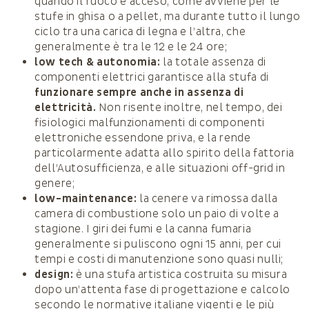
quando il fuoco è acceso, come avviene per le
stufe in ghisa o a pellet, ma durante tutto il lungo
ciclo tra una carica di legna e l’altra, che
generalmente è tra le 12 e le 24 ore;
low tech & autonomia:
la totale assenza di
componenti elettrici garantisce alla stufa di
funzionare sempre anche in assenza di
elettricità.
Non risente inoltre, nel tempo, dei
fisiologici malfunzionamenti di componenti
elettroniche essendone priva, e la rende
particolarmente adatta allo spirito della fattoria
dell’Autosufficienza, e alle situazioni off-grid in
genere;
low-maintenance:
la cenere va rimossa dalla
camera di combustione solo un paio di volte a
stagione. I giri dei fumi e la canna fumaria
generalmente si puliscono ogni 15 anni, per cui
tempi e costi di manutenzione sono quasi nulli;
design:
è una stufa artistica costruita su misura
dopo un’attenta fase di progettazione e calcolo
secondo le normative italiane vigenti e le più