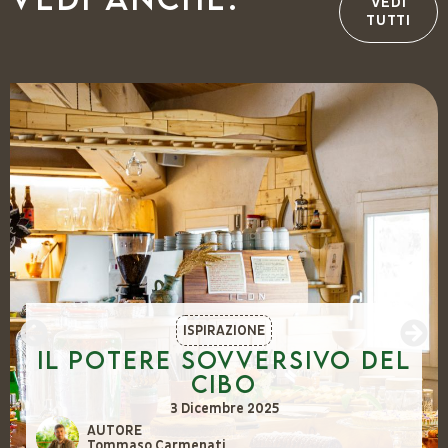
VEDI
TUTTI
ISPIRAZIONE
Il potere sovversivo del
cibo
3 Dicembre 2025
AUTORE
Tommaso Carmenati