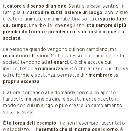
Il
calore
e il
senso di unione
. Sentirsi a casa, sentirsi in
famiglia. Il c
ustodire tutti insieme un luogo
, con le sue
creature, animate e inanimate. Una sorta di
spazio fuori
dal tempo
, una “bolla” che negli anni
sta sempre di più
prendendo forma e prendendo il suo posto in questa
società
.
Le persone quando vengono qui non cambiano, ma
riscoprono chi sono
. Molto spesso le dinamiche della
società tendono ad
alienarci
. Ciò che accade qui
invece, tende a
riumanizzare
. Ciò che accade qui, che va
oltre forme e sostanza, permette di
rimembrare la
propria essenza
.
E allora, tornando alla domanda con cui ho aperto
l’articolo, mi viene da dire: è esattamente questo il
modo con cui un singolo può creare un cambiamento
su larga scala.
È
la forza dell’esempio
, ma non l’esempio raccontato
o sfoggiato. È
l’esempio che si incarna ogni giorno
, è