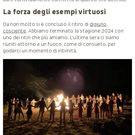
La forza degli esempi virtuosi
Da non molto si è concluso il ritiro di
digiuno
cosciente
. Abbiamo terminato la stagione 2024 con
uno dei ritiri che più amiamo. L’ultima sera ci siamo
riuniti attorno a un fuoco, come di consueto, per
goderci un momento di intimità.