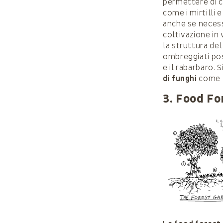
permettere di co
come i mirtilli e
anche se necess
coltivazione in
la struttura del
ombreggiati pos
e il rabarbaro. 
di funghi
come l
3. Food Fo