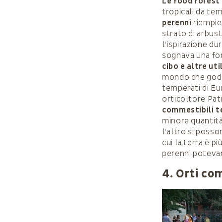
Le food forest
tropicali da te
perenni
riempien
strato di arbust
l’ispirazione du
sognava una fo
cibo e altre uti
mondo che godono
temperati di Eu
orticoltore Pat
commestibili 
minore quantità 
l’altro si poss
cui la terra è p
perenni potevan
4. Orti co