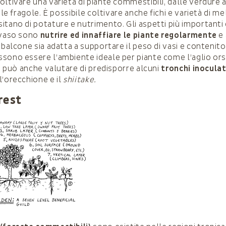
ltivare una varietà di piante commestibili, dalle verdure an
 le fragole. È possibile coltivare anche fichi e varietà di mel
itano di potature e nutrimento. Gli aspetti più importanti 
 vaso sono
nutrire ed innaffiare le piante regolarmente
e 
 balcone sia adatta a supportare il peso di vasi e contenitori
sono essere l’ambiente ideale per piante come l’aglio orsi
Si può anche valutare di predisporre alcuni
tronchi inoculat
’orecchione e il
shiitake.
rest