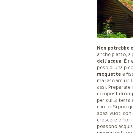
Non potrebbe e
anche piatto, a 
dell’acqua
. È n
peso di una picc
moquette
e fis
ma lasciare un 
assi. Preparare i
compost di orig
per cui la terra
carico. Si può 
spazi vuoti con
crescere e fior
possono acquist
pionieri nel suo