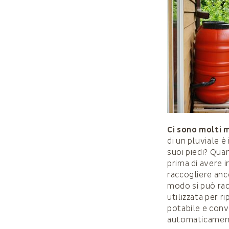
Ci sono molti m
di un pluviale è
suoi piedi? Quan
prima di avere i
raccogliere anc
modo si può racc
utilizzata per r
potabile e conv
automaticamente