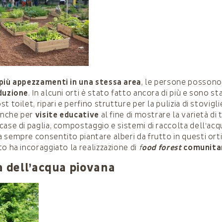
 più appezzamenti in una stessa area
, le persone posson
oduzione
. In alcuni orti è stato fatto ancora di più e sono sta
t toilet, ripari e perfino strutture per la pulizia di stovigl
 anche per
visite educative
al fine di mostrare la varietà di
case di paglia, compostaggio e sistemi di raccolta dell’acq
sempre consentito piantare alberi da frutto in questi orti, 
o ha incoraggiato la realizzazione di
f
ood forest
comunita
a dell’acqua piovana