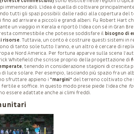
 (foreste commestibili)
sono esistite nelle regioni tropica
mpi immemorabili. L’idea è quella di coltivare principalment
do tutti gli spazi possibili: dalle radici alla copertura del 
i fino ad arrivare a piccoli e grandi alberi. Fu Robert Hart 
rante un viaggio in Kerala e riportò l’idea con sé in Gran B
resta commestibile che potesse soddisfare il
bisogno di e
li risorse
. Tuttavia, un conto è costruire questi sistemi in r
 di tanto sole tutto l’anno, e un altro è cercare di replica
ropa e Nord America. Per fortuna apparve sulla scena l’au
rick Whitefield che scrisse proprio della progettazione di
f
temperate
, tenendo in considerazione stagioni di crescita p
di luce solare. Per esempio, lasciando più spazio fra un al
ono sfruttare appieno i
“margini”
del terreno coltivato che s
iù fertile e soffice. In questo modo prese piede l’idea che
fo
o essere adattate anche ai climi freddi.
munitari