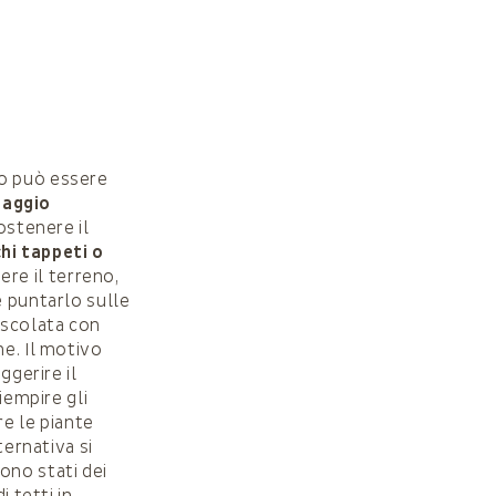
to può essere
naggio
ostenere il
hi tappeti o
re il terreno,
 puntarlo sulle
escolata con
ne. Il motivo
ggerire il
iempire gli
re le piante
lternativa si
ono stati dei
i tetti in