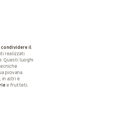
o
condividere il
ti realizzati
ie. Questi luoghi
 tecniche
ua piovana.
in altri è
rie
e frutteti.