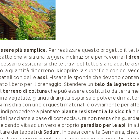
ssere più semplice.
Per realizzare questo progetto il tet
patto che vi sia una leggera inclinazione per favorire il
dre
ecessario assicurarsi che le travi del tetto siano adatte a s
ola quantità di terreno. Ricoprire la superficie con dei
vecc
sateli con delle
assi
. Fissare le sponde che devono contene
lato libero per il drenaggio. Stendere un
telo da laghetto
e
l
terreno di coltura
che può essere costituito da terra m
ine vegetale, granuli di argilla espansa o polvere di matto
 si mischia con uno di questi materiali è ovviamente per alle
quindi procedere a piantare
piante resistenti alla siccità
e r
 del pacciame a base di corteccia. Ora non resta che guarda
ire dando vita ad un vero e proprio
paradiso per le api
. In a
are dei tappeti di
Sedum
. In paesi come la Germania, che s
 utilizzo, sono presenti alcuni meravigliosi esempi hi-tech d