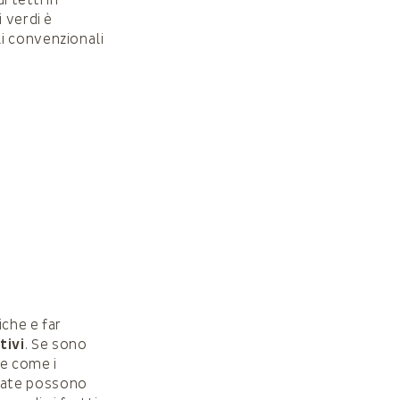
 verdi è
li convenzionali
iche e far
tivi
. Se sono
te come i
 grate possono