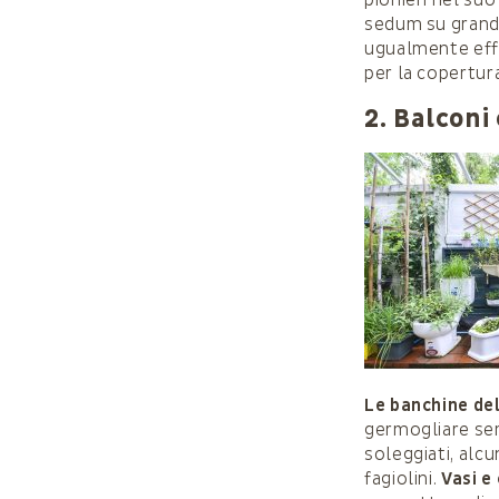
sedum su grandi
ugualmente eff
per la copertur
2. Balconi
Le banchine del
germogliare sem
soleggiati, alcu
fagiolini.
Vasi e