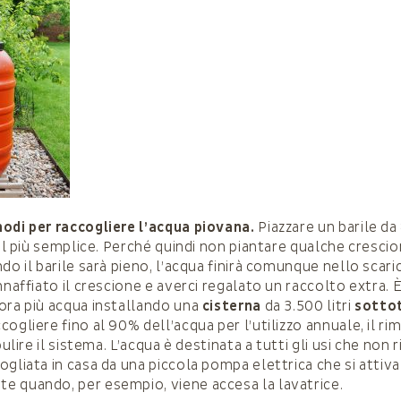
odi per raccogliere l’acqua piovana.
Piazzare un barile da 8
 il più semplice. Perché quindi non piantare qualche crescio
do il barile sarà pieno, l’acqua finirà comunque nello scar
nnaffiato il crescione e averci regalato un raccolto extra. 
ora più acqua installando una
cisterna
da 3.500 litri
sotto
ogliere fino al 90% dell’acqua per l’utilizzo annuale, il r
ipulire il sistema. L’acqua è destinata a tutti gli usi che non
ogliata in casa da una piccola pompa elettrica che si attiva
 quando, per esempio, viene accesa la lavatrice.