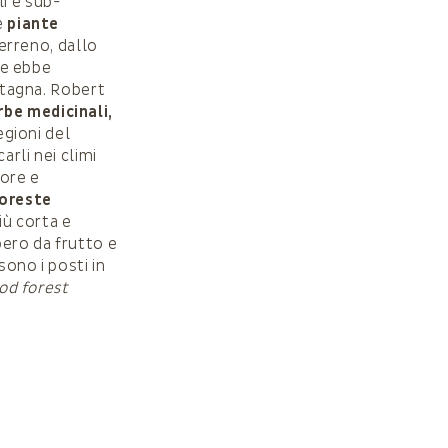
li e sub-
e
piante
terreno, dallo
che ebbe
retagna. Robert
rbe medicinali,
egioni del
rli nei climi
tore e
oreste
iù corta e
bero da frutto e
ono i posti in
od forest