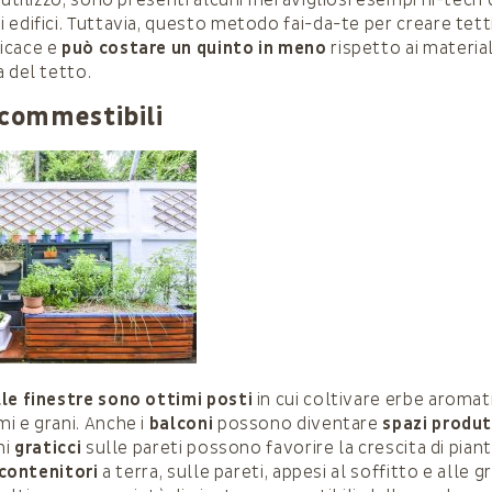
 edifici. Tuttavia, questo metodo fai-da-te per creare tetti
icace e
può costare un quinto in meno
rispetto ai materia
a del tetto.
 commestibili
le finestre sono ottimi posti
in cui coltivare erbe aromat
i e grani. Anche i
balconi
possono diventare
spazi produt
ni
graticci
sulle pareti possono favorire la crescita di pian
 contenitori
a terra, sulle pareti, appesi al soffitto e alle