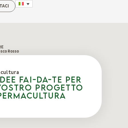
TACI
RE
esco Rosso
cultura
idee fai-da-te per
 vostro progetto
 Permacultura