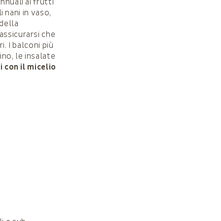
nuali ai frutti
i nani in vaso,
della
assicurarsi che
. I balconi più
no, le insalate
i con il micelio