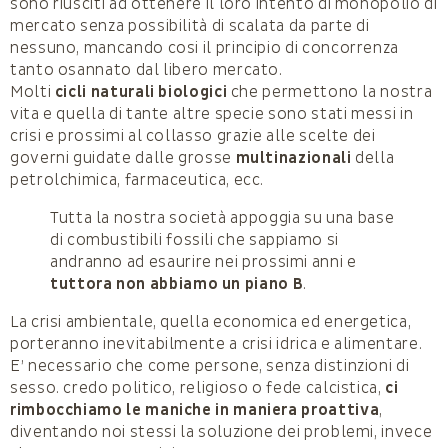
sono riusciti ad ottenere il loro intento di monopolio di
mercato senza possibilità di scalata da parte di
nessuno, mancando cosi il principio di concorrenza
tanto osannato dal libero mercato.
Molti
cicli naturali biologici
che permettono la nostra
vita e quella di tante altre specie sono stati messi in
crisi e prossimi al collasso grazie alle scelte dei
governi guidate dalle grosse
multinazionali
della
petrolchimica, farmaceutica, ecc.
Tutta la nostra società appoggia su una base
di combustibili fossili che sappiamo si
andranno ad esaurire nei prossimi anni e
tuttora non abbiamo un piano B
.
La crisi ambientale, quella economica ed energetica,
porteranno inevitabilmente a crisi idrica e alimentare.
E’ necessario che come persone, senza distinzioni di
sesso. credo politico, religioso o fede calcistica,
ci
rimbocchiamo le maniche in maniera proattiva
,
diventando noi stessi la soluzione dei problemi, invece