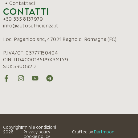
Contattaci
Contatti
+39 335 8137979
info@autosufficienza.it
Loc. Paganico snc, 47021 Bagno di Romagna (FC)
P.IVA/CF: 03777150404
CIN: IT040001B5R9X3MLY9
SDI: 5RUO82D
Copyright
Termini e condizioni
2026
Privacy policy
Crafted by
Dartmoon
Cookie policy