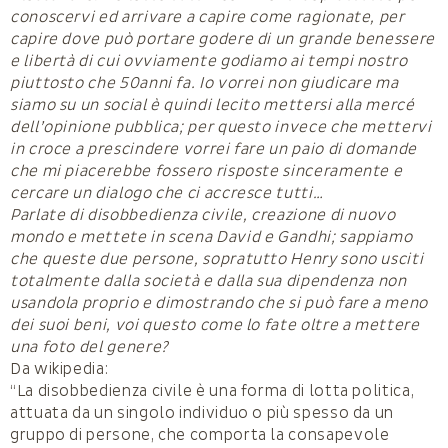
conoscervi ed arrivare a capire come ragionate, per
capire dove può portare godere di un grande benessere
e libertà di cui ovviamente godiamo ai tempi nostro
piuttosto che 50anni fa. Io vorrei non giudicare ma
siamo su un social è quindi lecito mettersi alla mercé
dell’opinione pubblica; per questo invece che mettervi
in croce a prescindere vorrei fare un paio di domande
che mi piacerebbe fossero risposte sinceramente e
cercare un dialogo che ci accresce tutti…
Parlate di disobbedienza civile, creazione di nuovo
mondo e mettete in scena David e Gandhi; sappiamo
che queste due persone, sopratutto Henry sono usciti
totalmente dalla società e dalla sua dipendenza non
usandola proprio e dimostrando che si può fare a meno
dei suoi beni, voi questo come lo fate oltre a mettere
una foto del genere?
Da wikipedia:
“La disobbedienza civile è una forma di lotta politica,
attuata da un singolo individuo o più spesso da un
gruppo di persone, che comporta la consapevole