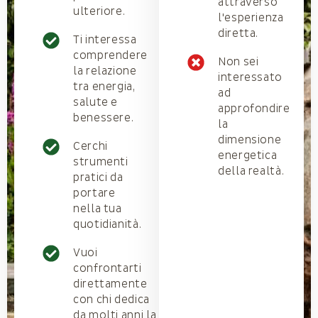
attraverso
ulteriore.
l'esperienza
diretta.
Ti interessa
comprendere
Non sei
la relazione
interessato
tra energia,
ad
salute e
approfondire
benessere.
la
dimensione
Cerchi
energetica
strumenti
della realtà.
pratici da
portare
nella tua
quotidianità.
Vuoi
confrontarti
direttamente
con chi dedica
da molti anni la