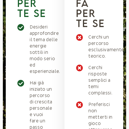
per
fa
te se
per
te se
Desideri
approfondire
Cerchi un
il tema delle
percorso
energie
esclusivamente
sottili in
teorico.
modo serio
ed
Cerchi
esperienziale.
risposte
semplici a
Hai già
temi
iniziato un
complessi.
percorso
di crescita
Preferisci
personale
non
e vuoi
metterti in
fare un
gioco
passo