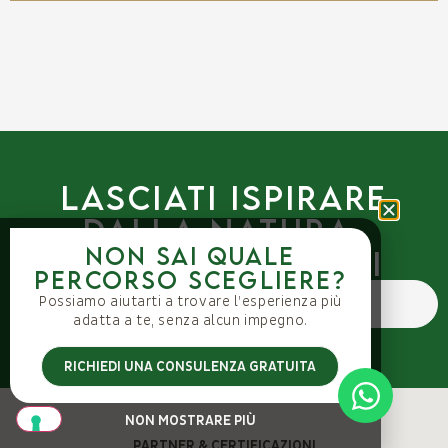
Lasciati ispirare
dalla natura.
Non sai quale
Vieni a trovarci
percorso scegliere?
Possiamo aiutarti a trovare l’esperienza più
PRENOTA ORA
adatta a te, senza alcun impegno.
RICHIEDI UNA CONSULENZA GRATUITA
NON MOSTRARE PIÙ
PARTNER & CERTIFICAZIONI