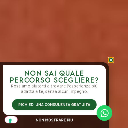
Non sai quale
percorso scegliere?
Possiamo aiutarti a trovare l’esperienza più
adatta a te, senza alcun impegno.
RICHIEDI UNA CONSULENZA GRATUITA
NON MOSTRARE PIÙ