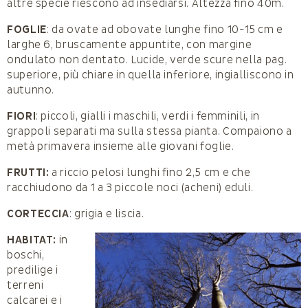
altre specie riescono ad insediarsi. Altezza fino 40m.
FOGLIE
: da ovate ad obovate lunghe fino 10-15 cm e
larghe 6, bruscamente appuntite, con margine
ondulato non dentato. Lucide, verde scure nella pag.
superiore, più chiare in quella inferiore, ingialliscono in
autunno.
FIORI
: piccoli, gialli i maschili, verdi i femminili, in
grappoli separati ma sulla stessa pianta. Compaiono a
metà primavera insieme alle giovani foglie.
FRUTTI:
a riccio pelosi lunghi fino 2,5 cm e che
racchiudono da 1 a 3 piccole noci (acheni) eduli.
CORTECCIA
: grigia e liscia.
HABITAT:
in
boschi,
predilige i
terreni
calcarei e i