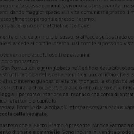
gono alla stessa comunità, vivono la stessa regola, ma se
versi, dando maggior spazio alla vita comunitaria presso il
l raccoglimento personale presso l’eremo.
ivono all’eremo sono attualmente nove.
mente cinto da un muro di sasso, si affaccia sulla strada c
ale si accede al cortile interno. Dal cortile si possono visit
dove vengono accolti ospiti e pellegrini;
il coro monastico;
di San Romualdo, oggi inglobata nell’edificio della bibliote
a struttura tipica della cella eremitica: un corridoio che si
 al suo interno gli spazi di vita del monaco, la stanza da let
 struttura “a chiocciola”, oltre ad offrire riparo dalle rig
leggia il percorso interiore del monaco che cerca di entrar
tico refettorio o capitolo.
separa il cortile dalla zona più interna riservata esclusiva
iccole celle separate.
onastero che al Sacro Eremo è presente l’Antica Farmacia de
ento di tisane e caramelle. Sono inoltre in vendita prodott