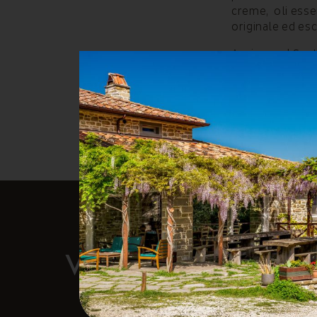
creme, oli essen
originale ed es
Assieme al
Sant
Parco.
Vedi anche: