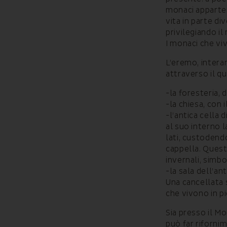
monaci apparten
vita in parte di
privilegiando i
I monaci che v
L’eremo, intera
attraverso il qu
-la foresteria, 
-la chiesa, con 
-l’antica cella 
al suo interno l
lati, custodendo
cappella. Questa
invernali, simbo
-la sala dell’an
Una cancellata 
che vivono in p
Sia presso il M
può far rifornim