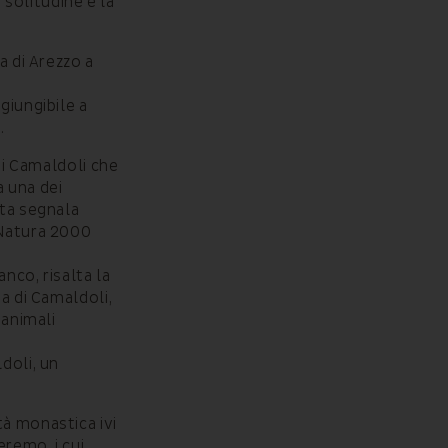
solitudine e la
a di Arezzo a
giungibile a
.
 di Camaldoli che
 una dei
ata segnala
 Natura 2000
anco, risalta la
a di Camaldoli,
 animali
doli, un
tà monastica ivi
eremo, i cui