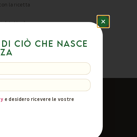
con la ricetta
 di tutto il
 di ciò che nasce
nza
cy
e desidero ricevere le vostre