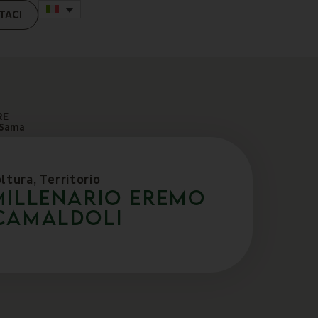
TACI
RE
 Sama
oltura
,
Territorio
 millenario EREMO
 CAMALDOLI