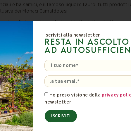
ziali e balsamici, e il famoso liquore Lauro: tutti prodotti 
clusiva dei Monaci Camaldolesi.
uario della Verna
è uno dei luoghi più mistici ed affascinanti
Iscriviti alla newsletter
resta in ascolto
ad Autosufficie
Ho preso visione della
privacy poli
newsletter
VEDI TUTTI
ISCRIVITI