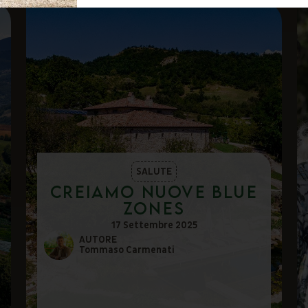
SALUTE
Creiamo nuove Blue
Zones
17 Settembre 2025
AUTORE
Tommaso Carmenati