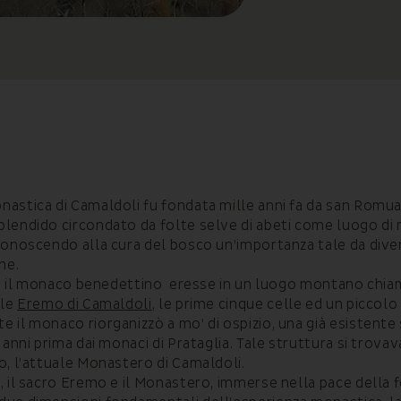
astica di Camaldoli fu fondata mille anni fa da san Romua
lendido circondato da folte selve di abeti come luogo di r
conoscendo alla cura del bosco un’importanza tale da diven
ne.
ti, il monaco benedettino eresse in un luogo montano ch
ale
Eremo di Camaldoli
, le prime cinque celle ed un piccolo
 il monaco riorganizzò a mo’ di ospizio, una già esistente
 anni prima dai monaci di Prataglia. Tale struttura si trovav
o, l’attuale Monastero di Camaldoli.
, il sacro Eremo e il Monastero, immerse nella pace della 