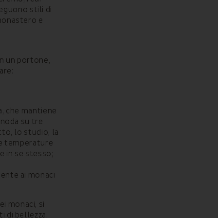
guono stili di
 monastero e
on un portone,
are:
ca, che mantiene
 snoda su tre
to, lo studio, la
ide temperature
e in se stesso;
mente ai monaci
i monaci, si
i di bellezza,