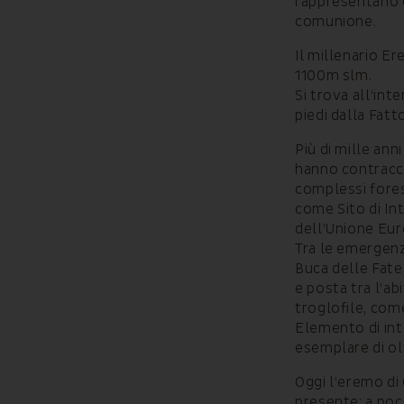
rappresentano d
comunione.
Il millenario Er
1100m slm.
Si trova all’int
piedi dalla Fatt
Più di mille ann
hanno contracca
complessi fores
come Sito di In
dell’Unione Eur
Tra le emergenze
Buca delle Fate,
e posta tra l’ab
troglofile, come
Elemento di int
esemplare di ol
Oggi l’eremo di
presente: a poca