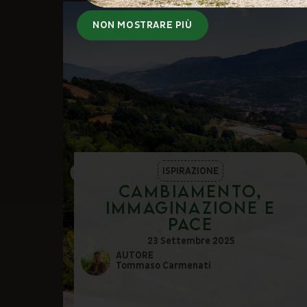
NON MOSTRARE PIÙ
ISPIRAZIONE
ivo
Cambiamento,
immaginazione e
pace
23 Settembre 2025
AUTORE
Tommaso Carmenati