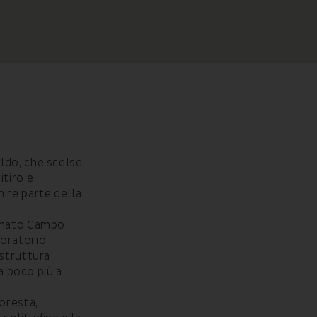
ldo, che scelse
itiro e
ire parte della
iamato Campo
 oratorio.
 struttura
a poco più a
foresta,