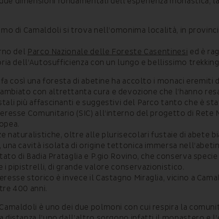
ue dimensioni fondamentali dell’esperienza monastica, la 
emo di Camaldoli si trova nell’omonima località, in provinci
erno del
Parco Nazionale delle Foreste Casentinesi
ed è rag
oria dell’Autosufficienza con un lungo e bellissimo trekking
i fa così una foresta di abetine ha accolto i monaci eremiti
mbiato con altrettanta cura e devozione che l’hanno resa
tali più affascinanti e suggestivi del Parco tanto che è st
teresse Comunitario (SIC) all’interno del progetto di Rete
opea.
 naturalistiche, oltre alle plurisecolari fustaie di abete bi
 una cavità isolata di origine tettonica immersa nell’abetin
itato di Badia Prataglia e P.gio Rovino, che conserva specie
 i pipistrelli, di grande valore conservazionistico.
eresse storico è invece il Castagno Miraglia, vicino a Camal
tre 400 anni.
 Camaldoli è uno dei due polmoni con cui respira la comuni
 distanza l’uno dall’altro sorgono infatti il monastero e l’