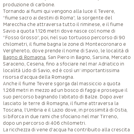
produzione di carbone.
Tornando ai fiumi qui vengono alla luce il Tevere,
“fiume sacro ai destini di Roma”, la sorgente del
Marecchia che attraversa tutto il riminese, e il fiume
Savio a quota 1.126 metri dove nasce col nome di
“Fosso Grosso”, poi, nel suo tortuoso percorso di 90
chilometri, il fiume bagna le zone di Montecoronaro e
Verghereto, dove prende il nome di Savio, le località di
Bagno di Romagna
, San Piero in Bagno, Sarsina, Mercato
Saraceno, Cesena, fino a sfociare nel mar Adriatico in
località Lido di Savio, ed è così un’ importantissima
risorsa d’acqua della Romagna.
Anche il fiume Tevere sgorga dal massiccio a quota
1.268 metri in mezzo ad un bosco di faggi e prosegue il
suo percorso bagnando l’abitato di Balze. Dopo aver
lasciato le terre di Romagna, il fiume attraversa la
Toscana, l’Umbria e il Lazio dove, in prossimità di Ostia,
si biforca in due rami che sfociano nel mar Tirreno,
dopo un percorso di 406 chilometri.
La ricchezza di vene d’acqua ha contribuito alla crescita