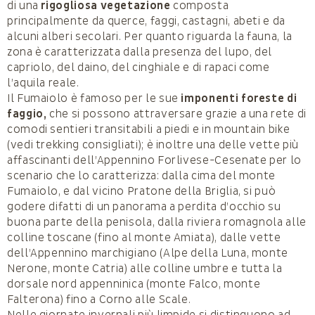
di una
rigogliosa vegetazione
composta
principalmente da querce, faggi, castagni, abeti e da
alcuni alberi secolari. Per quanto riguarda la fauna, la
zona è caratterizzata dalla presenza del lupo, del
capriolo, del daino, del cinghiale e di rapaci come
l’aquila reale.
Il Fumaiolo è famoso per le sue
imponenti foreste di
faggio,
che si possono attraversare grazie a una rete di
comodi sentieri transitabili a piedi e in mountain bike
(vedi trekking consigliati); è inoltre una delle vette più
affascinanti dell’Appennino Forlivese-Cesenate per lo
scenario che lo caratterizza: dalla cima del monte
Fumaiolo, e dal vicino Pratone della Briglia, si può
godere difatti di un panorama a perdita d’occhio su
buona parte della penisola, dalla riviera romagnola alle
colline toscane (fino al monte Amiata), dalle vette
dell’Appennino marchigiano (Alpe della Luna, monte
Nerone, monte Catria) alle colline umbre e tutta la
dorsale nord appenninica (monte Falco, monte
Falterona) fino a Corno alle Scale.