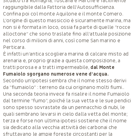
Situato tra Romagna, Toscana e Marche è facilmente
raggiungibile dalla Fattoria dell’Autosufficienza.
Confina poi col monte Aquilone e il monte Comero.
L’origine di questo massiccio è sicuramente marina, ma
non si è formata in loco, ossia fa parte di quelle “rocce
alloctone” che sono traslate fino all’attuale posizione
nel corso di milioni di anni, così come San marino e
Perticara.
È infatti un’antica scogliera marina di calcare misto ad
arenaria e, proprio grazie a questa composizione, a
tratti porosa e a tratti impermeabile,
dal Monte
Fumaiolo sgorgano numerose vene d’acqua.
Secondo un’ipotesi sembra che il nome stesso derivi
da “fiumaiolo” : terreno da cui originano molti fiumi..
Una seconda teoria invece fa risalire il nome Fumaiolo
dal termine “fumo”, poiché la sua vetta e le sue pendici
sono spesso sovrastate da un pennacchio di nubi, le
quali sembrano levarsi in cielo dalla vetta del monte;
terza e forse non ultima ipotesi sostiene che il nome
sia dedicato alla vecchia attività dei carbonai che
sfruttavano le ampie foreste circostanti per la