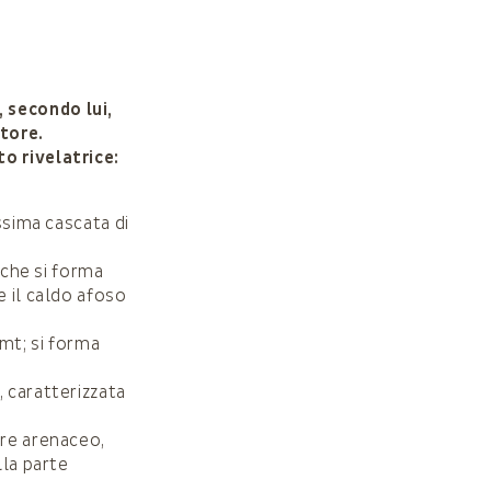
 secondo lui,
tore.
o rivelatrice:
ssima cascata di
 che si forma
e il caldo afoso
 mt; si forma
 caratterizzata
are arenaceo,
lla parte