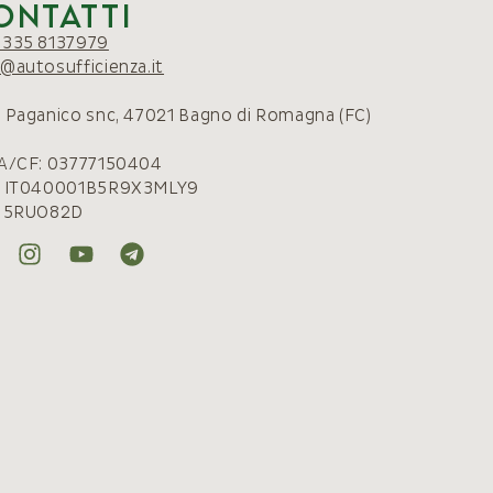
ontatti
 335 8137979
o@autosufficienza.it
. Paganico snc, 47021 Bagno di Romagna (FC)
VA/CF: 03777150404
: IT040001B5R9X3MLY9
: 5RUO82D