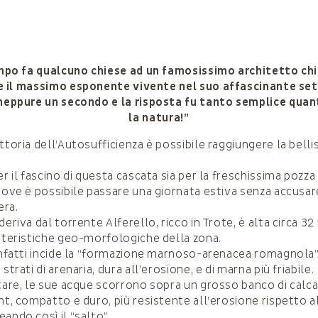
po fa qualcuno chiese ad un famosissimo architetto chi,
e il massimo esponente vivente nel suo affascinante set
neppure un secondo e la risposta fu tanto semplice quant
la natura!”
ttoria dell’Autosufficienza è possibile raggiungere la belli
er il fascino di questa cascata sia per la freschissima pozza
 dove è possibile passare una giornata estiva senza accusar
era.
deriva dal torrente Alferello, ricco in Trote, è alta circa 32
atteristiche geo-morfologiche della zona.
 infatti incide la “formazione marnoso-arenacea romagnola”,
strati di arenaria, dura all’erosione, e di marna più friabile.
itare, le sue acque scorrono sopra un grosso banco di calc
mt, compatto e duro, più resistente all’erosione rispetto a
ando così il “salto”.