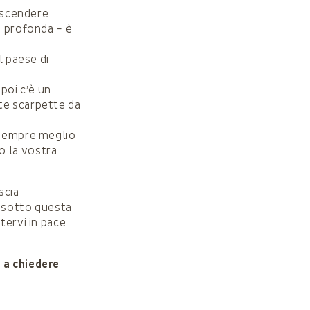
i scendere
o profonda – è
l paese di
 poi c’è un
te scarpette da
è sempre meglio
o la vostra
scia
o sotto questa
tervi in pace
 a chiedere