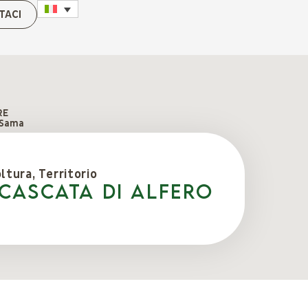
TACI
RE
 Sama
oltura
,
Territorio
 CASCATA DI ALFERO