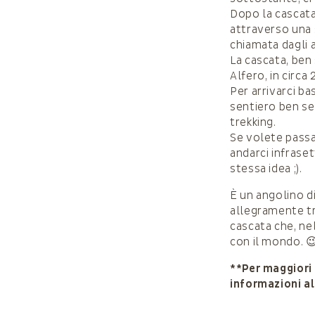
Dopo la cascata,
attraverso una 
chiamata dagli a
La cascata, ben 
Alfero, in circa 
Per arrivarci ba
sentiero ben se
trekking.
Se volete passa
andarci infrase
stessa idea ;).
È un angolino d
allegramente tra
cascata che, nel
con il mondo. 
**Per maggiori 
informazioni al