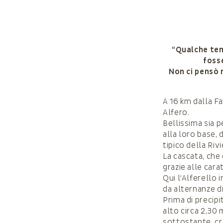
“Qualche tem
foss
Non ci pensò 
A 16 km dalla Fa
Alfero.
Bellissima sia p
alla loro base,
tipico della Rivi
La cascata, che 
grazie alle car
Qui l’Alferello
da alternanze di 
Prima di precip
alto circa 2,30 
sottostante, cre