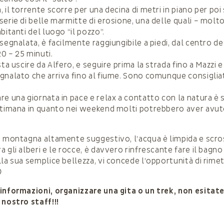
 il torrente scorre per una decina di metri in piano per po
serie di belle marmitte di erosione, una delle quali – molt
bitanti del luogo “il pozzo”.
segnalata, è facilmente raggiungibile a piedi, dal centro de
20 – 25 minuti.
sta uscire da Alfero, e seguire prima la strada fino a Mazzi e
gnalato che arriva fino al fiume. Sono comunque consiglia
re una giornata in pace e relax a contatto con la natura 
ttimana in quanto nei weekend molti potrebbero aver avut
i montagna altamente suggestivo, l’acqua è limpida e scro
 gli alberi e le rocce, è davvero rinfrescante fare il bagn
la sua semplice bellezza, vi concede l’opportunità di rimet

informazioni, organizzare una gita o un trek, non esitate
 nostro staff!!!