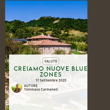
SALUTE
Creiamo nuove Blue
Vi
Zones
c
m
17 Settembre 2025
AUTORE
Tommaso Carmenati