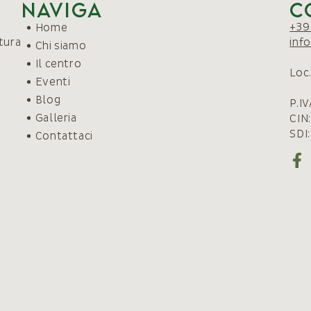
Naviga
C
+39
Home
atura
inf
Chi siamo
Il centro
Loc
Eventi
Blog
P.I
Galleria
CIN
SDI
Contattaci