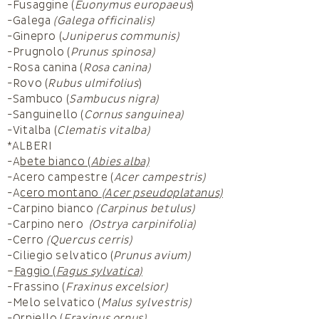
-Fusaggine (
Euonymus europaeus
)
-Galega
(Galega officinalis)
-Ginepro (
Juniperus communis)
-Prugnolo (
Prunus spinosa)
-Rosa canina (
Rosa canina)
-Rovo (
Rubus ulmifolius
)
-Sambuco (
Sambucus nigra)
-Sanguinello (
Cornus sanguinea)
-Vitalba (
Clematis vitalba)
*ALBERI
-A
bete bianco (
Abies alba)
-Acero campestre (
Acer campestris)
-A
cero montano
(Acer pseudoplatanus)
-Carpino bianco
(Carpinus betulus)
-Carpino nero
(Ostrya carpinifolia)
-Cerro
(Quercus cerris)
-Ciliegio selvatico (
Prunus avium)
–
Faggio (
Fagus sylvatica)
-Frassino (
Fraxinus excelsior)
-Melo selvatico (
Malus sylvestris)
-Orniello (
Fraxinus ornus)