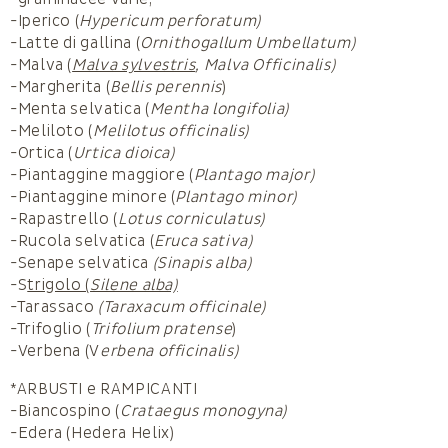
-Iperico (
Hypericum perforatum)
-Latte di gallina (
Ornithogallum Umbellatum)
-Malva (
Malva sylvestris
, Malva Officinalis)
-Margherita (
Bellis perennis
)
-Menta selvatica (
Mentha longifolia)
-Meliloto (
Melilotus officinalis)
-Ortica (
Urtica dioica)
-Piantaggine maggiore (
Plantago major)
-Piantaggine minore (
Plantago minor)
-Rapastrello (
Lotus corniculatus)
-Rucola selvatica (
Eruca sativa)
-Senape selvatica
(Sinapis alba)
-S
trigolo (
Silene alba)
-Tarassaco
(Taraxacum officinale)
-Trifoglio (
Trifolium pratense
)
-Verbena (V
erbena officinalis)
*ARBUSTI e RAMPICANTI
-Biancospino (
Crataegus monogyna)
-Edera (Hedera Helix)