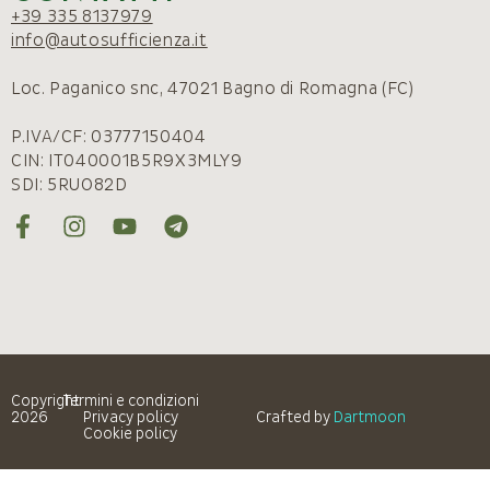
+39 335 8137979
info@autosufficienza.it
Loc. Paganico snc, 47021 Bagno di Romagna (FC)
P.IVA/CF: 03777150404
CIN: IT040001B5R9X3MLY9
SDI: 5RUO82D
Copyright
Termini e condizioni
2026
Privacy policy
Crafted by
Dartmoon
Cookie policy