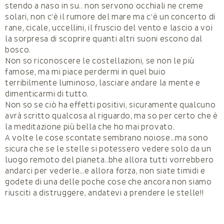
stendo a naso in su.. non servono occhiali ne creme
solari, non c’è il rumore del mare ma c’è un concerto di
rane, cicale, uccellini, il fruscio del vento e lascio a voi
la sorpresa di scoprire quanti altri suoni escono dal
bosco.
Non so riconoscere le costellazioni, se non le più
famose, ma mi piace perdermi in quel buio
terribilmente luminoso, lasciare andare la mente e
dimenticarmi di tutto.
Non so se ciò ha effetti positivi, sicuramente qualcuno
avrà scritto qualcosa al riguardo, ma so per certo che è
la meditazione più bella che ho mai provato.
A volte le cose scontate sembrano noiose…ma sono
sicura che se le stelle si potessero vedere solo da un
luogo remoto del pianeta..bhe allora tutti vorrebbero
andarci per vederle…e allora forza, non siate timidi e
godete di una delle poche cose che ancora non siamo
riusciti a distruggere, andatevi a prendere le stelle!!