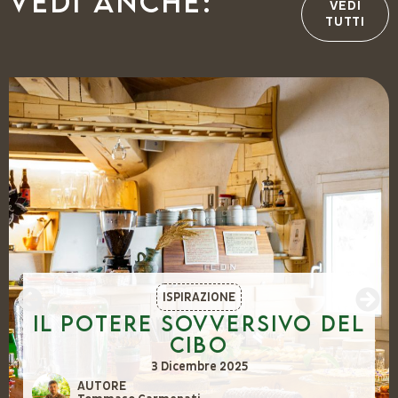
Vedi anche:
VEDI
TUTTI
ISPIRAZIONE
Il potere sovversivo del
cibo
3 Dicembre 2025
AUTORE