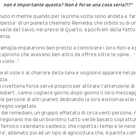
non è importante questo? Non è forse una cosa seria?!?”
uto in mente quando per la prima volta sono andata a far v
ncipessa” di un pianeta chiamato Remedia, che orbita su di u
alle del Savio, nei pressi di Quarto, a pochi km dalla Fatto
enza.
 famiglia impararono ben presto a conoscere i loro fiori e a
 capirono che avevano ben altro da offrire oltre le spine… 
 volte..”
.
 al sole o al chiarore della luna e vogliono apparire nel 
zza.
 civetteria forse serve proprio per attirare l’attenzione d
Hubert , sanno cogliere giorno dopo giorno il loro messagg
e persone di altri pianeti dedicando la loro esistenza alle 
 regno vegetale.
 dei remediani, un gruppo affiatato di circa venti persone, 
gregoriano ma da un bioritmo tutto verde basato soprattu
 il famoso calendario caldeico, che rispetta i tempi e le nece
ra”, abbinato poi ad un tipo di agricoltura che, è partita co