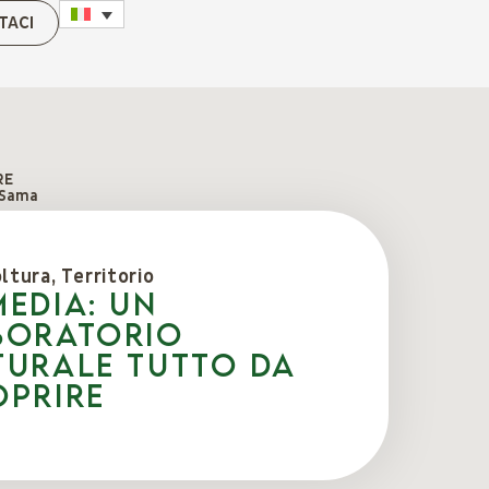
TACI
RE
 Sama
oltura
,
Territorio
MEDIA: un
boratorio
turale tutto da
oprire