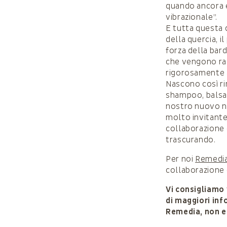
quando ancora e
vibrazionale”.
E tutta questa
della quercia, i
forza della barda
che vengono rac
rigorosamente a 
Nascono così rim
shampoo, balsami
nostro nuovo ne
molto invitante
collaborazione 
trascurando.
Per noi
Remedi
collaborazione c
Vi consigliamo 
di maggiori inf
Remedia, non es