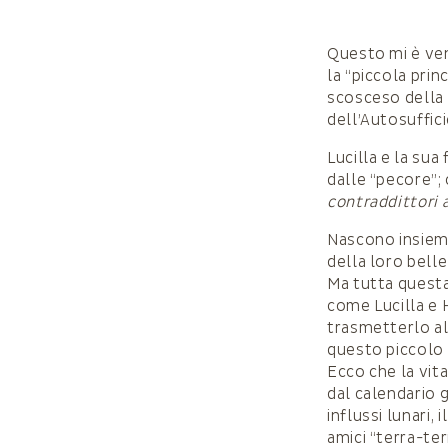
Questo mi è ven
la “piccola pri
scosceso della v
dell’Autosuffici
Lucilla e la sua
dalle “pecore”;
contraddittori a
Nascono insieme
della loro belle
Ma tutta questa
come Lucilla e 
trasmetterlo all
questo piccolo
Ecco che la vita
dal calendario 
influssi lunari,
amici “terra-ter