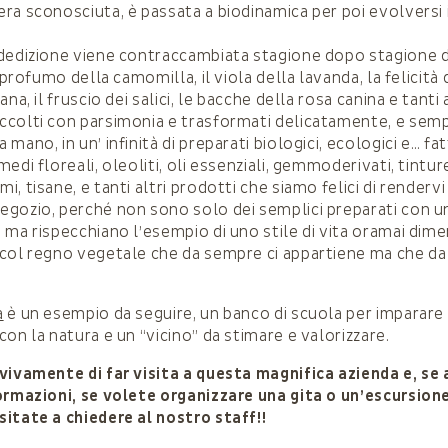
ra sconosciuta, è passata a biodinamica per poi evolversi 
 dedizione viene contraccambiata stagione dopo stagione
l profumo della camomilla, il viola della lavanda, la felicità 
na, il fruscio dei salici, le bacche della rosa canina e tanti a
colti con parsimonia e trasformati delicatamente, e sem
mano, in un’ infinità di preparati biologici, ecologici e… fa
edi floreali, oleoliti, oli essenziali, gemmoderivati, tintu
, tisane, e tanti altri prodotti che siamo felici di rendervi 
gozio, perché non sono solo dei semplici preparati con u
 ma rispecchiano l’esempio di uno stile di vita oramai dime
col regno vegetale che da sempre ci appartiene ma che d
a
è un esempio da seguire, un banco di scuola per imparare i
on la natura e un “vicino” da stimare e valorizzare.
vivamente di far visita a questa magnifica azienda e, se
ormazioni, se volete organizzare una gita o un’escursion
itate a chiedere al nostro staff!!