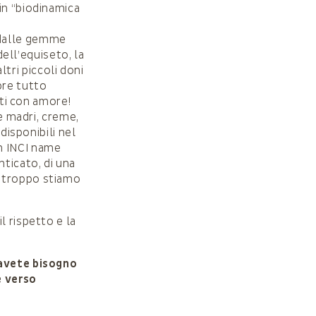
in “biodinamica
 dalle gemme
dell’equiseto, la
ltri piccoli doni
pre tutto
tti con amore!
re madri, creme,
disponibili nel
n INCI name
nticato, di una
a troppo stiamo
l rispetto e la
 avete bisogno
e verso