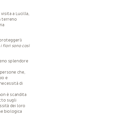
isita a Lucilla,
n terreno
ria
 proteggerli
“
i fiori sono così
pieno splendore
i persone che,
io e
necessità di
non è scandita
tto sugli
ssità dei loro
me biologica