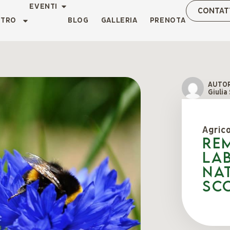
EVENTI
CONTAT
NTRO
BLOG
GALLERIA
PRENOTA
AUTO
Giulia
Agric
RE
la
na
sc