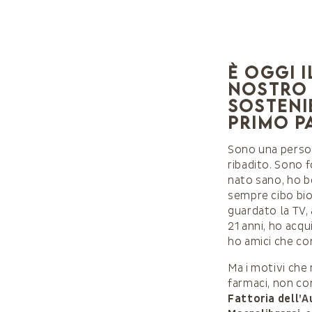
È oggi i
nostro 
sostenib
primo p
Sono una perso
ribadito. Sono 
nato sano, ho b
sempre cibo bio
guardato la TV,
21 anni, ho acq
ho amici che con
Ma i motivi che
farmaci, non c
Fattoria dell’