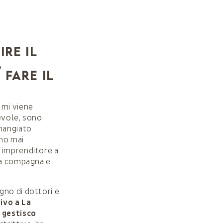
ire il
,
 fare il
 mi viene
evole, sono
 mangiato
 ho mai
 imprenditore a
ida compagna e
gno di dottori e
ivo a La
,
gestisco