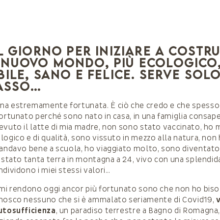
l giorno per iniziare a costru
nuovo mondo, più ecologico
ile, sano e felice. Serve solo
asso…
na estremamente fortunata. È ciò che credo e che spesso
fortunato perché sono nato in casa, in una famiglia consap
evuto il latte di mia madre, non sono stato vaccinato, ho
logico e di qualità, sono vissuto in mezzo alla natura, non
 andavo bene a scuola, ho viaggiato molto, sono diventato
uistato tanta terra in montagna a 24, vivo con una splend
dividono i miei stessi valori…
 mi rendono oggi ancor più fortunato sono che non ho biso
onosco nessuno che si è ammalato seriamente di Covid19,
v
Autosufficienza
, un paradiso terrestre a Bagno di Romagna