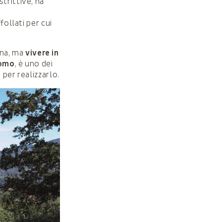
trittive, ha
follati per cui
una, ma
vivere in
uomo
, è uno dei
 per realizzarlo.