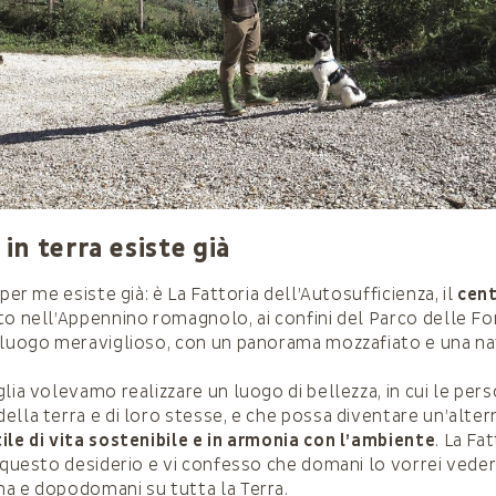
 in terra esiste già
 per me esiste già: è La Fattoria dell’Autosufficienza, il
cent
to nell’Appennino romagnolo, ai confini del Parco delle F
 luogo meraviglioso, con un panorama mozzafiato e una nat
lia volevamo realizzare un luogo di bellezza, in cui le pers
ella terra e di loro stesse, e che possa diventare un’alter
ile di vita sostenibile e in armonia con l’ambiente
. La Fat
i questo desiderio e vi confesso che domani lo vorrei veder
a e dopodomani su tutta la Terra.