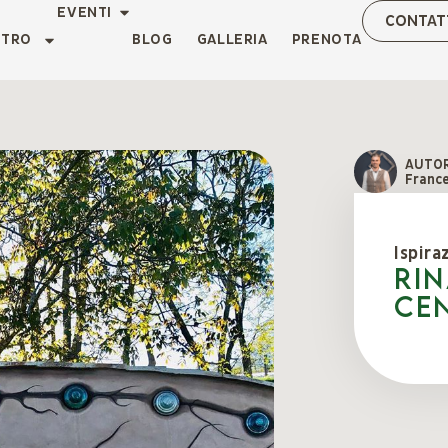
EVENTI
CONTAT
NTRO
BLOG
GALLERIA
PRENOTA
AUTO
Franc
Ispira
Ri
cen