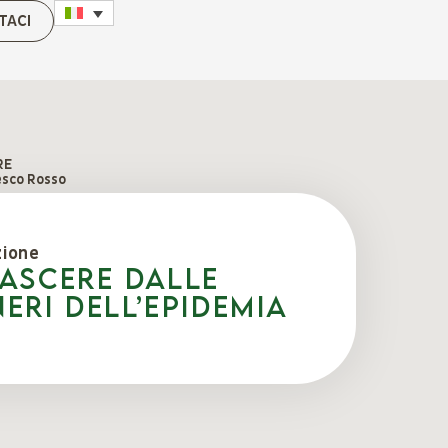
TACI
RE
esco Rosso
zione
nascere dalle
eri dell’epidemia