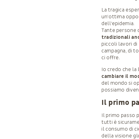
La tragica esper
un’ottima opport
dell’epidemia.
Tante persone o
tradizionali an
piccoli lavori di
campagna, di tor
ci offre.
Io credo che la 
cambiare il mod
del mondo si o
possiamo divent
Il primo p
Il primo passo p
tutti è sicurame
il consumo di c
della visione g