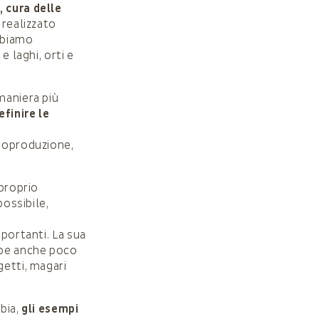
, cura delle
 realizzato
abbiamo
e laghi, orti e
maniera più
efinire le
toproduzione,
 proprio
possibile,
mportanti. La sua
bbe anche poco
getti, magari
bia,
gli esempi