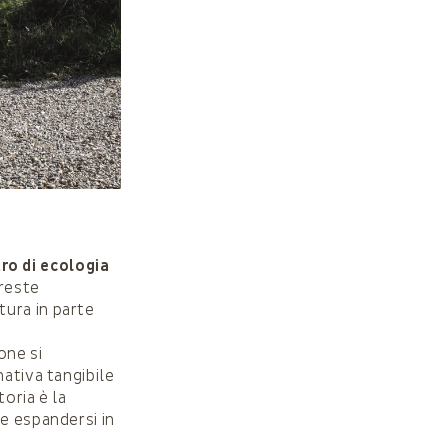
ro di ecologia
oreste
ura in parte
one si
nativa tangibile
toria è la
e espandersi in