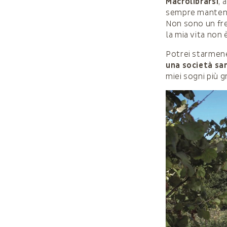
Macrolibrarsi
, 
sempre mantenut
Non sono un freq
la mia vita non 
Potrei starmen
una società sa
miei sogni più g