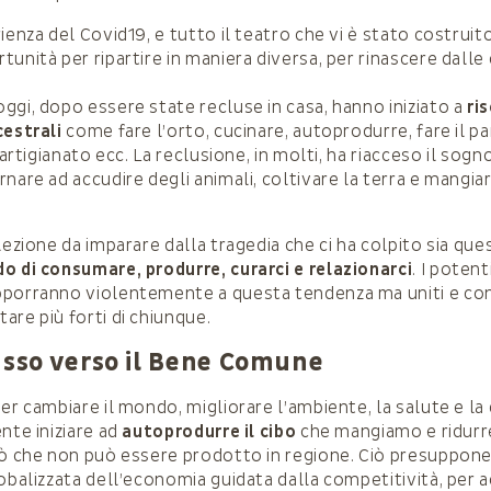
ienza del Covid19, e tutto il teatro che vi è stato costruit
unità per ripartire in maniera diversa, per rinascere dalle
ggi, dopo essere state recluse in casa, hanno iniziato a
ris
cestrali
come fare l’orto, cucinare, autoprodurre, fare il pa
 artigianato ecc. La reclusione, in molti, ha riacceso il sogno
nare ad accudire degli animali, coltivare la terra e mangia
lezione da imparare dalla tragedia che ci ha colpito sia que
o di consumare, produrre, curarci e relazionarci
. I potent
pporranno violentemente a questa tendenza ma uniti e co
are più forti di chiunque.
asso verso il Bene Comune
er cambiare il mondo, migliorare l’ambiente, la salute e la q
nte iniziare ad
autoprodurre il cibo
che mangiamo e ridurre 
iò che non può essere prodotto in regione. Ciò presuppon
lobalizzata dell’economia guidata dalla competitività, per 