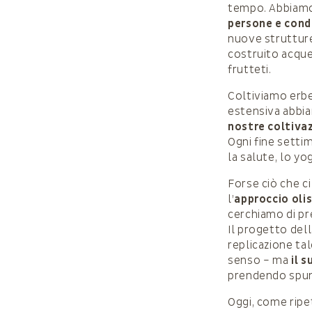
tempo. Abbiamo
persone e condi
nuove struttur
costruito acqued
frutteti.
Coltiviamo erbe
estensiva abbia
nostre coltivaz
Ogni fine setti
la salute, lo yog
Forse ciò che ci
l’
approccio oli
cerchiamo di pre
Il progetto dell
replicazione ta
senso – ma
il 
prendendo spunt
Oggi, come ripe