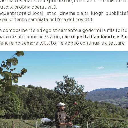
azienda cesenate fra le poche che, nonostante le misure res
o la propria operatività.
uentatore di locali, stadi, cinema o altri luoghi pubblici af
è più di tanto cambiata nell’era del covid19.
e comodamente ed egoisticamente a godermi la mia fort
na
, con saldi principi e valori,
che rispetta l’ambiente e l’
randi e ho sempre lottato – e voglio continuare a lottare –