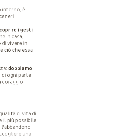
o intorno, è
 ceneri
coprire i gesti
ne in casa,
 di vivere in
re ciò che essa
sta:
dobbiamo
i di ogni parte
n coraggio
ualità di vita di
il più possibile
e l’abbandono
accogliere una