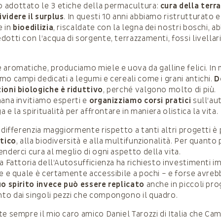
 adottato le 3 etiche della permacultura:
cura della terra
videre il surplus
. In questi 10 anni abbiamo ristrutturato e
e in
bioedilizia
, riscaldate con la legna dei nostri boschi, 
otti con l’acqua di sorgente, terrazzamenti, fossi livellari 
 aromatiche, produciamo miele e uova da galline felici. In 
mo campi dedicati a legumi e cereali come i grani antichi.
D
ioni biologiche è riduttivo
, perché valgono molto di più.
mana invitiamo esperti e
organizziamo corsi pratici
sull’au
a e la spiritualità per affrontare in maniera olistica la vita.
 differenzia maggiormente rispetto a tanti altri progetti è
stico
, alla biodiversità e alla multifunzionalità. Per quanto 
nderci cura al meglio di ogni aspetto della vita.
a Fattoria dell’Autosufficienza ha richiesto investimenti i
le e quale è certamente accessibile a pochi – e forse avre
suo spirito invece può essere replicato
anche in piccoli pro
o dai singoli pezzi che compongono il quadro.
te sempre il mio caro amico Daniel Tarozzi di Italia che Cam