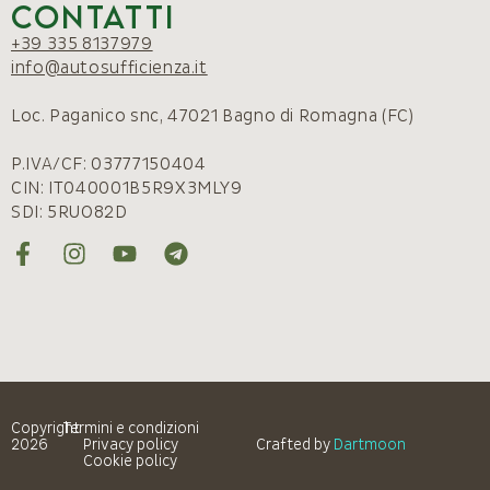
Contatti
+39 335 8137979
info@autosufficienza.it
Loc. Paganico snc, 47021 Bagno di Romagna (FC)
P.IVA/CF: 03777150404
CIN: IT040001B5R9X3MLY9
SDI: 5RUO82D
Copyright
Termini e condizioni
2026
Privacy policy
Crafted by
Dartmoon
Cookie policy