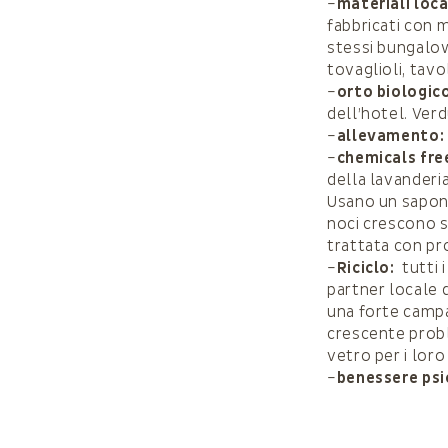
–
materiali loca
fabbricati con m
stessi bungalow
tovaglioli, tavo
–
orto biologic
dell’hotel. Verdu
–
allevamento:
–
chemicals fre
della lavanderia
Usano un sapone
noci crescono su
trattata con pro
–
Riciclo:
tutti i
partner locale 
una forte campag
crescente probl
vetro per i loro
–
benessere psi