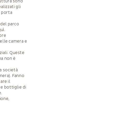
ruttura sono
alizzati gli
, porta
 del parco
uì.
apre
 delle camera e
iali. Queste
na non è
na società
mera). Fanno
are il
e bottiglie di
e.
ione,