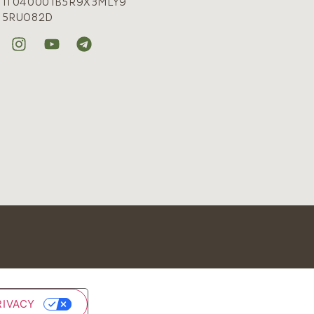
: IT040001B5R9X3MLY9
: 5RUO82D
RIVACY