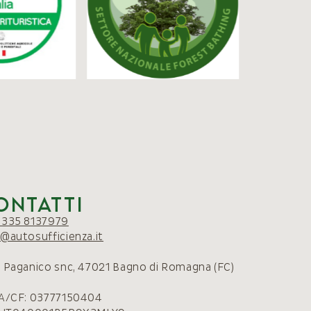
ontatti
 335 8137979
o@autosufficienza.it
. Paganico snc, 47021 Bagno di Romagna (FC)
VA/CF: 03777150404