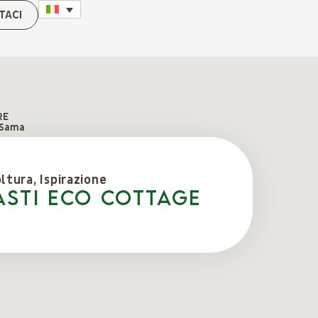
TACI
RE
 Sama
oltura
,
Ispirazione
ASTI eco cottage