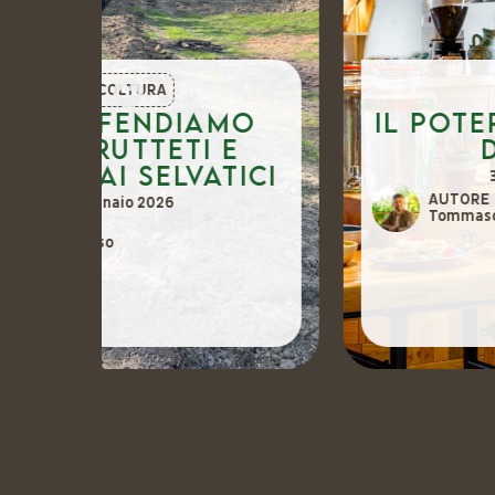
ISPIRAZIONE
o
Il potere sovversivo
del cibo
ici
3 Dicembre 2025
AUTORE
Tommaso Carmenati