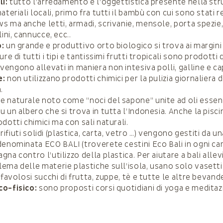
li:
tutto l’arredamento e l’oggettistica presente nella st
ateriali locali, primo fra tutti il bambù con cui sono stati re
s ma anche letti, armadi, scrivanie, mensole, porta spezie
lini, cannucce, ecc..
o:
un grande e produttivo orto biologico si trova ai margini
re di tutti i tipi e tantissimi frutti tropicali sono prodotti q
vengono allevati in maniera
non intesiva polli, galline e c
e:
non utilizzano prodotti chimici per la pulizia giornaliera
.
 naturale noto come “noci del sapone” unite ad oli essenz
 un albero che si trova in tutta l’Indonesia. Anche la pisci
dotti chimici ma con sali naturali.
 rifiuti solidi (plastica, carta, vetro …) vengono gestiti da u
denominata ECO BALI (troverete cestini Eco Bali in ogni ca
na contro l’utilizzo della plastica. Per aiutare a bali allevi
ema delle materie plastiche sull’isola, usano solo vasetti 
 favolosi succhi di frutta, zuppe, tè e tutte le altre bevand
co-fisico:
sono proposti corsi quotidiani di yoga e meditaz