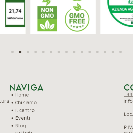
Naviga
C
+39
Home
atura
inf
Chi siamo
Il centro
Loc
Eventi
Blog
P.I