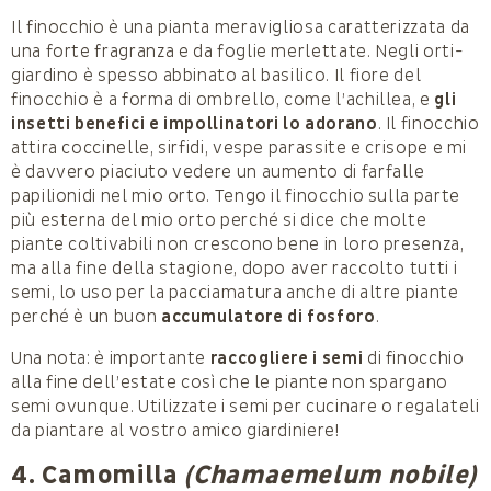
Il finocchio è una pianta meravigliosa caratterizzata da
una forte fragranza e da foglie merlettate. Negli orti-
giardino è spesso abbinato al basilico. Il fiore del
finocchio è a forma di ombrello, come l’achillea, e
gli
insetti benefici e impollinatori lo adorano
. Il finocchio
attira coccinelle, sirfidi, vespe parassite e crisope e mi
è davvero piaciuto vedere un aumento di farfalle
papilionidi nel mio orto. Tengo il finocchio sulla parte
più esterna del mio orto perché si dice che molte
piante coltivabili non crescono bene in loro presenza,
ma alla fine della stagione, dopo aver raccolto tutti i
semi, lo uso per la pacciamatura anche di altre piante
perché è un buon
accumulatore di fosforo
.
Una nota: è importante
raccogliere i semi
di finocchio
alla fine dell’estate così che le piante non spargano
semi ovunque. Utilizzate i semi per cucinare o regalateli
da piantare al vostro amico giardiniere!
4. Camomilla
(Chamaemelum nobile)