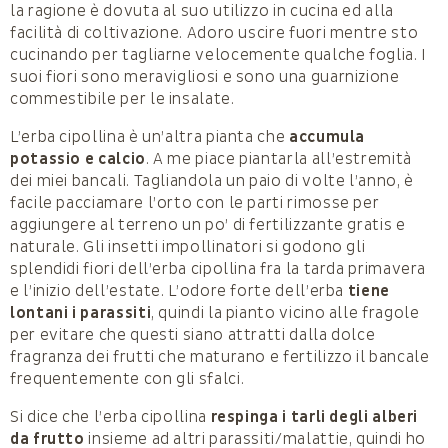
la ragione è dovuta al suo utilizzo in cucina ed alla
facilità di coltivazione. Adoro uscire fuori mentre sto
cucinando per tagliarne velocemente qualche foglia. I
suoi fiori sono meravigliosi e sono una guarnizione
commestibile per le insalate.
L’erba cipollina è un’altra pianta che
accumula
potassio e calcio
. A me piace piantarla all’estremità
dei miei bancali. Tagliandola un paio di volte l’anno, è
facile pacciamare l’orto con le parti rimosse per
aggiungere al terreno un po’ di fertilizzante gratis e
naturale. Gli insetti impollinatori si godono gli
splendidi fiori dell’erba cipollina fra la tarda primavera
e l’inizio dell’estate. L’odore forte dell’erba
tiene
lontani i parassiti
, quindi la pianto vicino alle fragole
per evitare che questi siano attratti dalla dolce
fragranza dei frutti che maturano e fertilizzo il bancale
frequentemente con gli sfalci.
Si dice che l’erba cipollina
respinga i tarli degli alberi
da frutto
insieme ad altri parassiti/malattie, quindi ho