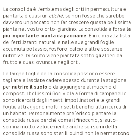
La consolida è l’emblema degli orti in permacultura e
piantarla è quasi un
cliché,
se non fosse che sarebbe
davvero un peccato non far crescere questa bellissima
pianta nel vostro orto-giardino. La consolida è forse
la
più importante pianta da pacciame
. È in cima alla lista
dei fertilizzanti naturali e nelle sue grandi foglie
accumula potassio, fosforo, calcio e altre sostanze
nutritive. Di solito viene piantata sotto gli alberi da
frutto e quasi ovunque negli orti.
Le larghe foglie della consolida possono essere
tagliate e lasciate cadere spesso durante la stagione
per
nutrire il suolo
o da aggiungere al mucchio di
compost. I bellissimi fiori viola a forma di campanelle
sono ricercati dagli insetti impollinatori e le grandi
foglie attraggono molti insetti benefici alla ricerca di
un habitat. Personalmente preferisco piantare la
consolida russa perché come il finocchio, si auto-
semina molto velocemente anche se i semi della
consolida russa sono sterili, quindi non le permettono