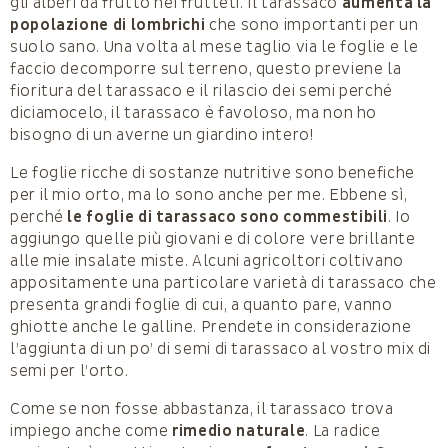
gli alberi da frutto nei frutteti. Il tarassaco
aumenta la
popolazione di lombrichi
che sono importanti per un
suolo sano. Una volta al mese taglio via le foglie e le
faccio decomporre sul terreno, questo previene la
fioritura del tarassaco e il rilascio dei semi perché
diciamocelo, il tarassaco è favoloso, ma non ho
bisogno di un averne un giardino intero!
Le foglie ricche di sostanze nutritive sono benefiche
per il mio orto, ma lo sono anche per me. Ebbene sì,
perché
le foglie di tarassaco sono commestibili
. Io
aggiungo quelle più giovani e di colore vere brillante
alle mie insalate miste. Alcuni agricoltori coltivano
appositamente una particolare varietà di tarassaco che
presenta grandi foglie di cui, a quanto pare, vanno
ghiotte anche le galline. Prendete in considerazione
l’aggiunta di un po’ di semi di tarassaco al vostro mix di
semi per l’orto.
Come se non fosse abbastanza, il tarassaco trova
impiego anche come
rimedio naturale
. La radice