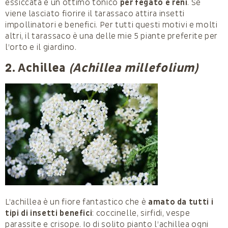
essiccata è un ottimo tonico
per fegato e reni
. Se
viene lasciato fiorire il tarassaco attira insetti
impollinatori e benefici. Per tutti questi motivi e molti
altri, il tarassaco è una delle mie 5 piante preferite per
l’orto e il giardino.
2. Achillea
(Achillea millefolium)
L’achillea è un fiore fantastico che è
amato da tutti i
tipi di insetti benefici
: coccinelle, sirfidi, vespe
parassite e crisope. Io di solito pianto l’achillea ogni