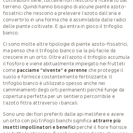
coltivazioni sane, tuttavia non riescono a ricavarlo dal
terreno. Quindi hanno bisogno di alcune piante azoto-
fissatrici che riescono a prelevare l’azoto dall’aria e
convertirlo in una forma che è assimilabile dalle radici
delle piante coltivate. E qui entra in gioco il trifoglio
bianco.
Ci sono molte altre tipologie di piante azoto-fissatrici,
ma penso che il trifoglio bianco sia la più facile da
crescere in un orto. Oltre all’azoto il trifoglio accumula
il fosforo e viene abitualmente impiegato nei frutteti
come
pacciame “vivente” e perenne
che protegge il
suolo e fornisce costantemente fertilizzante. Il
trifoglio bianco è utilizzato spesso anche nei
camminamenti degli orti permanenti perché funge da
copertura perfetta per un sentiero percorribile e
l’azoto filtra attraverso i bancali.
Sono uno dei fiori preferiti dalle api mellifere e avere
un orto con più trifogli bianchi significa
attrarre più
insetti impollinatori e benefici
perché il fiore fiorisce