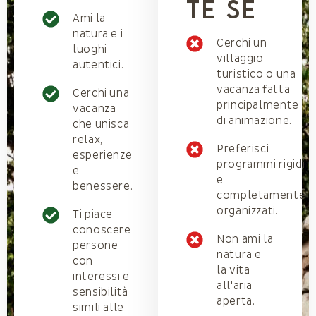
te se
Ami la
natura e i
Cerchi un
luoghi
villaggio
autentici.
turistico o una
vacanza fatta
Cerchi una
principalmente
vacanza
di animazione.
che unisca
relax,
Preferisci
esperienze
programmi rigidi
e
e
benessere.
completamente
organizzati.
Ti piace
conoscere
Non ami la
persone
natura e
con
la vita
interessi e
all'aria
sensibilità
aperta.
simili alle