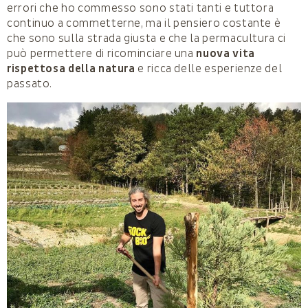
errori che ho commesso sono stati tanti e tuttora
continuo a commetterne, ma il pensiero costante è
che sono sulla strada giusta e che la permacultura ci
può permettere di ricominciare una
nuova vita
rispettosa della natura
e ricca delle esperienze del
passato.