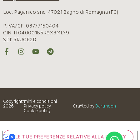
Loc. Paganico snc, 47021 Bagno di Romagna (FC)
P.IVA/CF: 03777150404
CIN: IT040001B5R9X3MLY9
SDI: 5RUO82D
Copyright
Termini e condizioni
2026
Privacy policy
Crafted by
Dartmoon
Cookie policy
LE TUE PREFERENZE RELATIVE ALLA PRIVACY