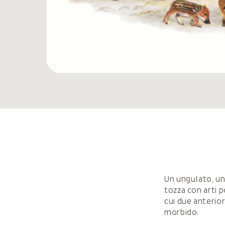
Un ungulato, u
tozza con arti 
cui due anterio
morbido.