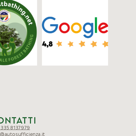
ontatti
 335 8137979
o@autosufficienza.it