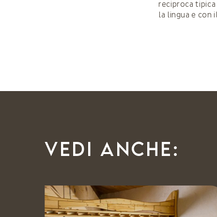
reciproca tipica
la lingua e con 
Vedi anche: