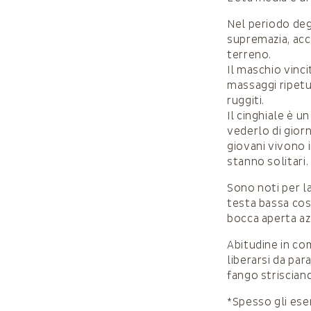
Nel periodo deg
supremazia, acc
terreno.
Il maschio vinc
massaggi ripetut
ruggiti.
Il cinghiale è 
vederlo di giorn
giovani vivono 
stanno solitari.
Sono noti per l
testa bassa cos
bocca aperta a
Abitudine in com
liberarsi da para
fango strisciand
*Spesso gli esem