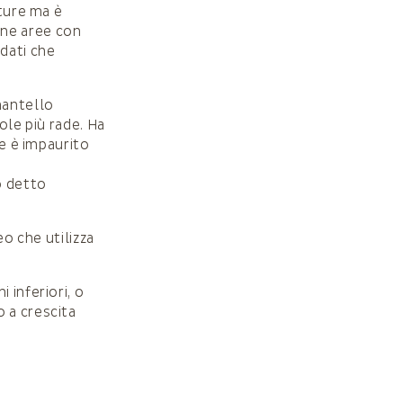
ture ma è
nne aree con
dati che
mantello
ole più rade. Ha
le è impaurito
o detto
eo che utilizza
 inferiori, o
 a crescita