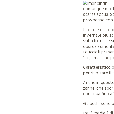
comunque molto 
scarsa acqua. S
provocano con i
Il pelo è di co
invernale più sc
sulla fronte e s
così da aumenta
I cuccioli pres
“pigiama” che p
Caratteristico d
per rivoltare il 
Anche in questo 
zanne, che spor
continua fino a
Gli occhi sono p
L’età media è di 