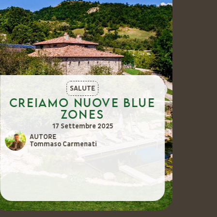
SALUTE
Creiamo nuove Blue
Vi
Zones
c
m
17 Settembre 2025
AUTORE
Tommaso Carmenati