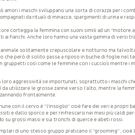
li amori i maschi sviluppano una sorta di corazza per i com
ompagnati da rituali di minacce, spargimenti di urina e ras
itore corteggia la femmina con suoni simili ad un “motore a
i ai fianchi. Anche loro hanno una vasta gamma di versi tra
un animale solitamente crepuscolare e notturno ma talvolta
o che però di solito passa a riposo in buche di foglie nel t
in gruppetti così come le femmine con i cuccioli mentre i m
a loro aggressività se importunati, soprattutto i maschi ch
ì da utilizzare le grosse zanne verso l’alto, mentre la fem
zzannando frontalmente.
une con il cervo è “l’insoglio” cioè fare dei veri e propri b
ssiti e dallo sporco e per rinfrescarsi nei mesi più caldi per 
o su grossi massi e sui tronchi di querce e abeti rossi.
plari di uno stesso gruppo praticano il “grooming” , cioè l