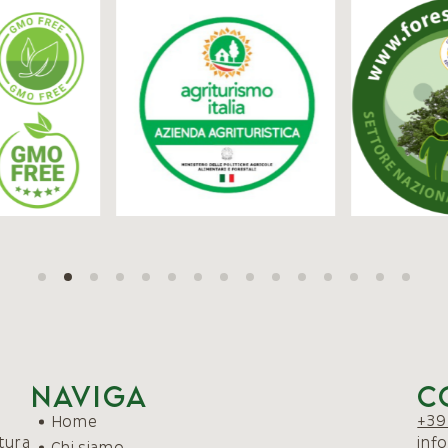
Naviga
C
+39
Home
atura
inf
Chi siamo