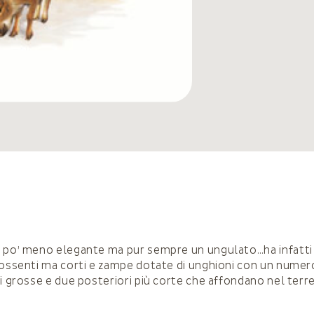
n po’ meno elegante ma pur sempre un ungulato…ha infatti
possenti ma corti e zampe dotate di unghioni con un numero p
ri grosse e due posteriori più corte che affondano nel terr