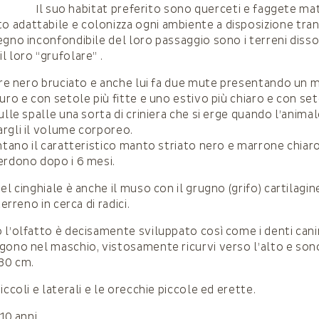
Il suo habitat preferito sono querceti e faggete ma
adattabile e colonizza ogni ambiente a disposizione tra
egno inconfondibile del loro passaggio sono i terreni disso
l loro “grufolare” .
lore nero bruciato e anche lui fa due mute presentando un 
uro e con setole più fitte e uno estivo più chiaro e con set
ulle spalle una sorta di criniera che si erge quando l’anima
rgli il volume corporeo.
entano il caratteristico manto striato nero e marrone chiar
erdono dopo i 6 mesi.
el cinghiale è anche il muso con il grugno (grifo) cartilagin
terreno in cerca di radici.
l’olfatto è decisamente sviluppato così come i denti canini
gono nel maschio, vistosamente ricurvi verso l’alto e sono
 30 cm.
iccoli e laterali e le orecchie piccole ed erette.
10 anni.