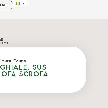
TACI
RE
 Sama
oltura
,
Fauna
GHIALE, Sus
rofa scrofa