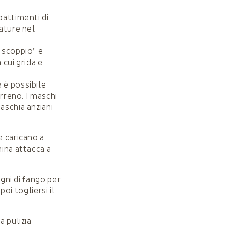
battimenti di
pature nel
 scoppio” e
 cui grida e
 è possibile
erreno. I maschi
aschia anziani
e caricano a
mina attacca a
agni di fango per
poi togliersi il
a pulizia