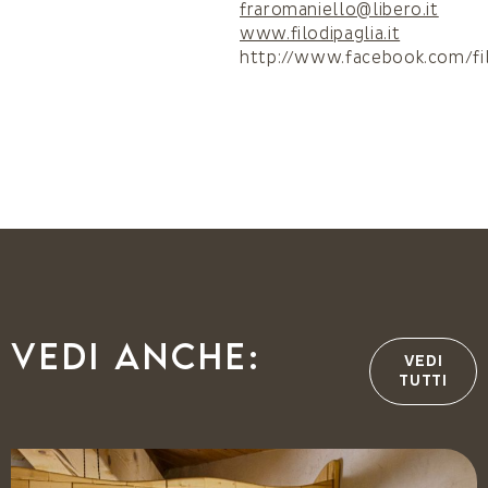
fraromaniello@libero.it
www.filodipaglia.it
http://www.facebook.com/fil
Vedi anche:
VEDI
TUTTI